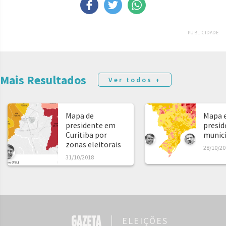
PUBLICIDADE
Mais Resultados
Ver todos +
Mapa de
Mapa e
presidente em
presid
Curitiba por
municíp
zonas eleitorais
28/10/20
31/10/2018
ELEIÇÕES