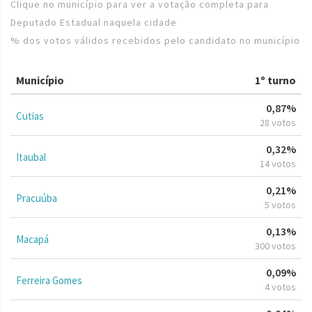
Clique no município para ver a votação completa para
Deputado Estadual naquela cidade
% dos votos válidos recebidos pelo candidato no município
Município
1º turno
0,87%
Cutias
28 votos
0,32%
Itaubal
14 votos
0,21%
Pracuúba
5 votos
0,13%
Macapá
300 votos
0,09%
Ferreira Gomes
4 votos