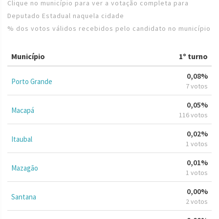
Clique no município para ver a votação completa para
Deputado Estadual naquela cidade
% dos votos válidos recebidos pelo candidato no município
Município
1º turno
0,08%
Porto Grande
7 votos
0,05%
Macapá
116 votos
0,02%
Itaubal
1 votos
0,01%
Mazagão
1 votos
0,00%
Santana
2 votos