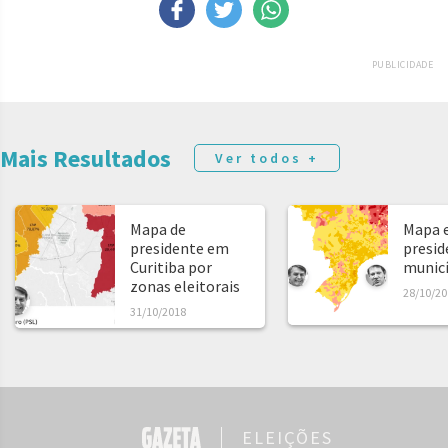
PUBLICIDADE
Mais Resultados
Ver todos +
Mapa de
Mapa e
presidente em
presid
Curitiba por
municíp
zonas eleitorais
28/10/20
31/10/2018
ELEIÇÕES