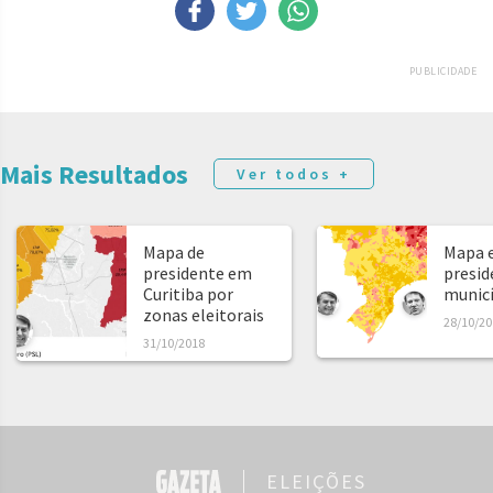
PUBLICIDADE
Mais Resultados
Ver todos +
Mapa de
Mapa e
presidente em
presid
Curitiba por
municíp
zonas eleitorais
28/10/20
31/10/2018
ELEIÇÕES