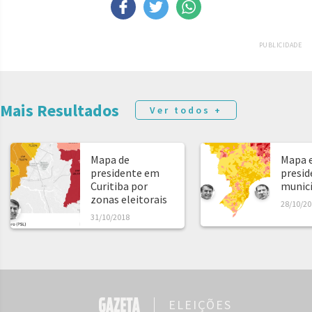
PUBLICIDADE
Mais Resultados
Ver todos +
Mapa de
Mapa e
presidente em
presid
Curitiba por
municíp
zonas eleitorais
28/10/20
31/10/2018
ELEIÇÕES