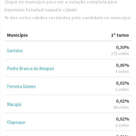
Clique no município para ver a votação completa para
Deputado Estadual naquela cidade
% dos votos válidos recebidos pelo candidato no município
Município
1º turno
0,30%
Santana
171 votos
0,05%
Pedra Branca do Amapari
3 votos
0,02%
Ferreira Gomes
1 votos
0,02%
Macapá
36 votos
0,02%
Oiapoque
2 votos