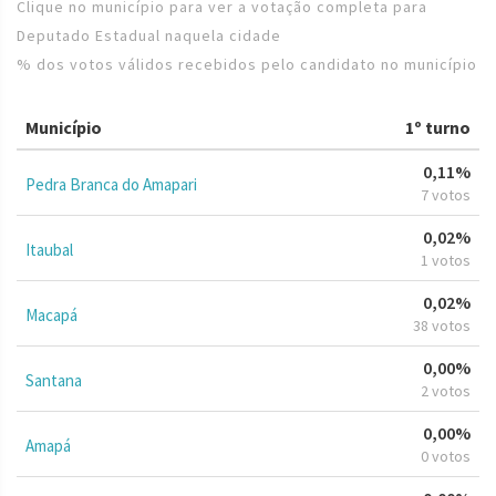
Clique no município para ver a votação completa para
Deputado Estadual naquela cidade
% dos votos válidos recebidos pelo candidato no município
Município
1º turno
0,11%
Pedra Branca do Amapari
7 votos
0,02%
Itaubal
1 votos
0,02%
Macapá
38 votos
0,00%
Santana
2 votos
0,00%
Amapá
0 votos