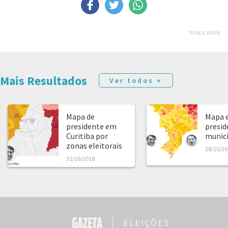
PUBLICIDADE
Mais Resultados
Ver todos +
Mapa de
Mapa e
presidente em
presid
Curitiba por
municíp
zonas eleitorais
28/10/20
31/10/2018
ELEIÇÕES