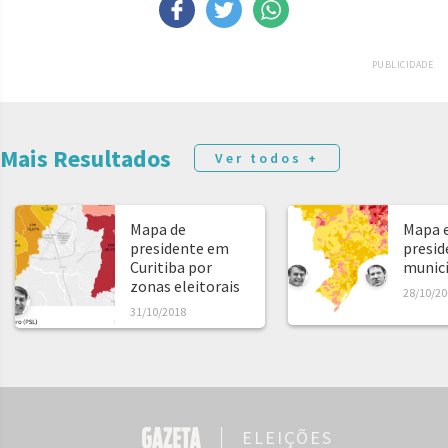
PUBLICIDADE
Mais Resultados
Ver todos +
Mapa de
Mapa e
presidente em
presid
Curitiba por
municíp
zonas eleitorais
28/10/20
31/10/2018
ELEIÇÕES