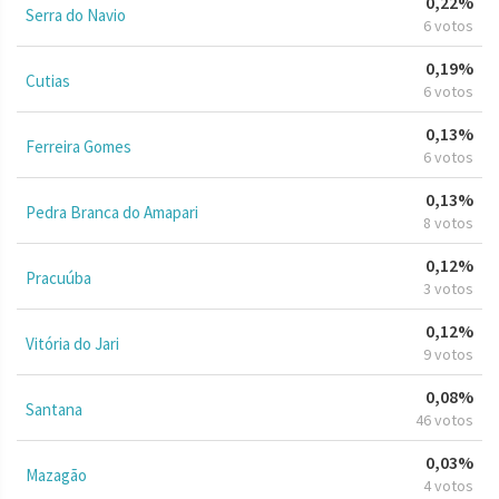
0,22%
Serra do Navio
6 votos
0,19%
Cutias
6 votos
0,13%
Ferreira Gomes
6 votos
0,13%
Pedra Branca do Amapari
8 votos
0,12%
Pracuúba
3 votos
0,12%
Vitória do Jari
9 votos
0,08%
Santana
46 votos
0,03%
Mazagão
4 votos