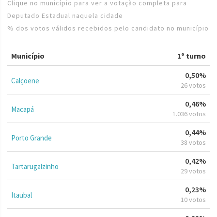
Clique no município para ver a votação completa para
Deputado Estadual naquela cidade
% dos votos válidos recebidos pelo candidato no município
Município
1º turno
0,50%
Calçoene
26 votos
0,46%
Macapá
1.036 votos
0,44%
Porto Grande
38 votos
0,42%
Tartarugalzinho
29 votos
0,23%
Itaubal
10 votos