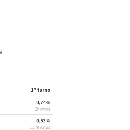
Á
1º turno
0,74%
20 votos
0,53%
1.179 votos