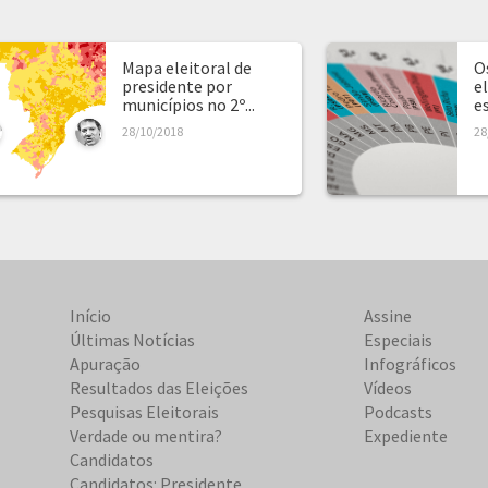
Mapa eleitoral de
O
presidente por
e
municípios no 2º...
e
28/10/2018
28
Início
Assine
Últimas Notícias
Especiais
Apuração
Infográficos
Resultados das Eleições
Vídeos
Pesquisas Eleitorais
Podcasts
Verdade ou mentira?
Expediente
Candidatos
Candidatos: Presidente