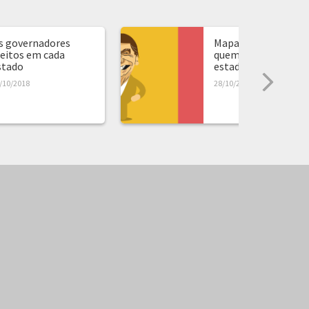
s governadores
Mapa de presidente:
leitos em cada
quem ganhou em ca
stado
estado...
/10/2018
28/10/2018