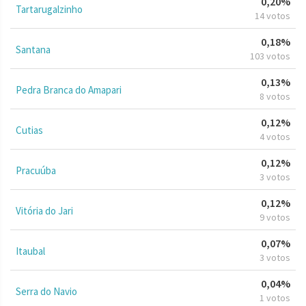
0,20%
Tartarugalzinho
14 votos
0,18%
Santana
103 votos
0,13%
Pedra Branca do Amapari
8 votos
0,12%
Cutias
4 votos
0,12%
Pracuúba
3 votos
0,12%
Vitória do Jari
9 votos
0,07%
Itaubal
3 votos
0,04%
Serra do Navio
1 votos