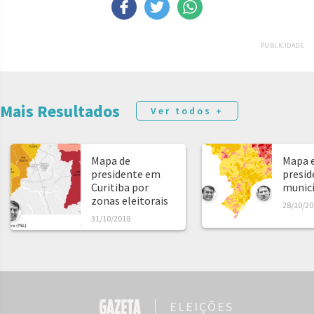
PUBLICIDADE
Mais Resultados
Ver todos +
Mapa de
Mapa e
presidente em
presid
Curitiba por
municíp
zonas eleitorais
28/10/20
31/10/2018
ELEIÇÕES