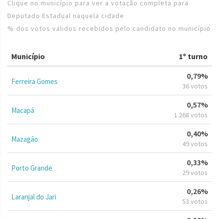
Clique no município para ver a votação completa para
Deputado Estadual naquela cidade
% dos votos válidos recebidos pelo candidato no município
Município
1º turno
0,79%
Ferreira Gomes
36 votos
0,57%
Macapá
1.268 votos
0,40%
Mazagão
49 votos
0,33%
Porto Grande
29 votos
0,26%
Laranjal do Jari
53 votos