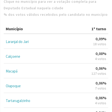
Clique no município para ver a votação completa para
Deputado Estadual naquela cidade
% dos votos válidos recebidos pelo candidato no município
Município
1º turno
0,09%
Laranjal do Jari
18 votos
0,08%
Calçoene
4 votos
0,06%
Macapá
127 votos
0,06%
Oiapoque
7 votos
0,06%
Tartarugalzinho
4 votos