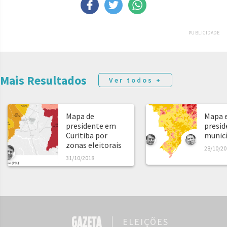
PUBLICIDADE
Mais Resultados
Ver todos +
Mapa de
Mapa e
presidente em
presid
Curitiba por
municíp
zonas eleitorais
28/10/20
31/10/2018
ELEIÇÕES