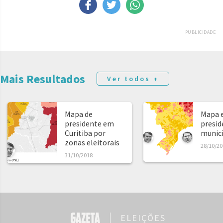
PUBLICIDADE
Mais Resultados
Ver todos +
Mapa de
Mapa e
presidente em
presid
Curitiba por
municíp
zonas eleitorais
28/10/20
31/10/2018
ELEIÇÕES