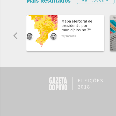
Mais Resultados
Ver todos +
Mapa eleitoral de
presidente por
municípios no 2º...
28/10/2018
ELEIÇÕES
2018