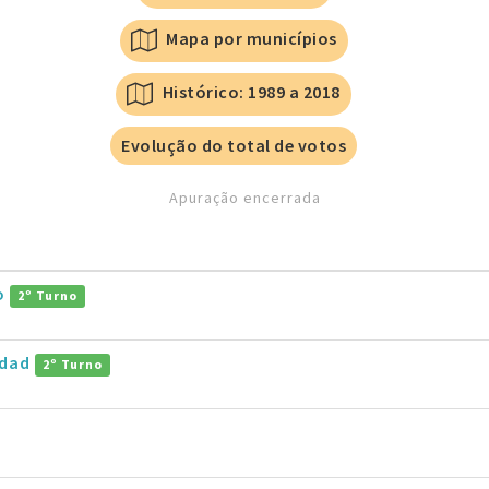
Mapa por municípios
Histórico: 1989 a 2018
Evolução do total de votos
Apuração encerrada
ro
2º Turno
ddad
2º Turno