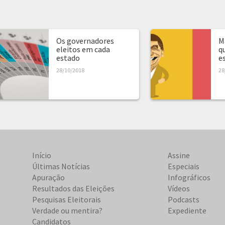
Os governadores
M
eleitos em cada
q
estado
es
28/10/2018
28
Início
Assine
Últimas Notícias
Especiais
Apuração
Infográficos
Resultados das Eleições
Vídeos
Pesquisas Eleitorais
Podcasts
Verdade ou mentira?
Expediente
Candidatos