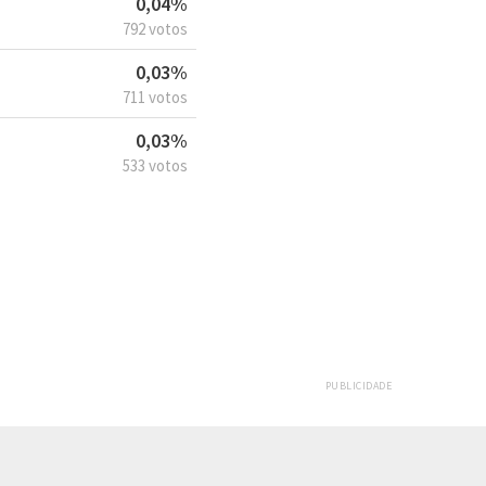
0,04%
792 votos
0,03%
711 votos
0,03%
533 votos
PUBLICIDADE