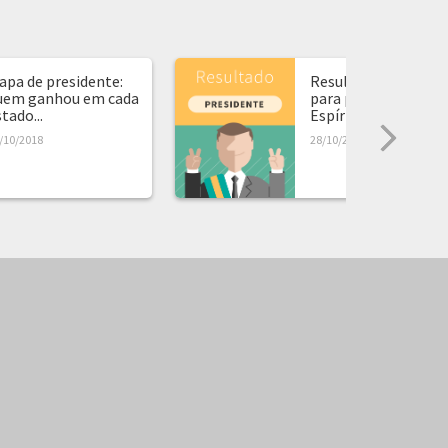
apa de presidente:
Resultado da eleiçã
uem ganhou em cada
para presidente no
tado...
Espírito Santo...
/10/2018
28/10/2018