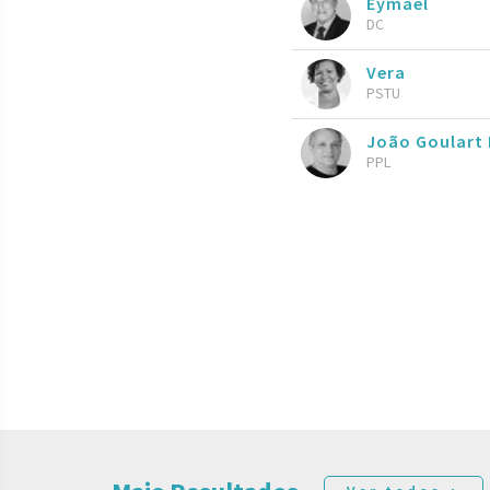
Eymael
DC
Vera
PSTU
João Goulart 
PPL