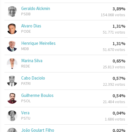
Geraldo Alckmin
3,89%
PSDB
154.068 votos
Alvaro Dias
1,31%
PODE
51.771 votos
Henrique Meirelles
1,31%
MDB
51.670 votos
Marina Silva
0,65%
REDE
25.813 votos
Cabo Daciolo
0,57%
PATRI
22.392 votos
Guilherme Boulos
0,54%
PSOL
21.484 votos
Vera
0,04%
PSTU
1.686 votos
João Goulart Filho
0,02%