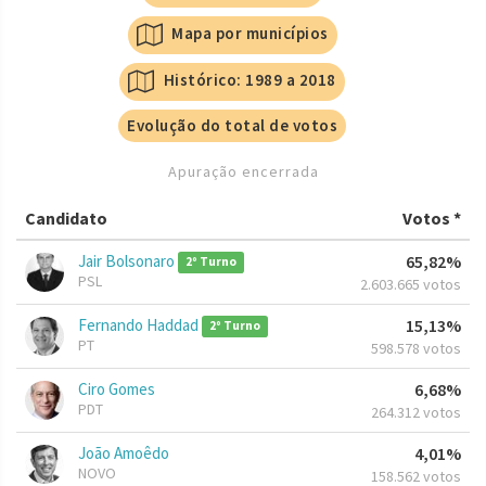
Mapa por municípios
Histórico: 1989 a 2018
Evolução do total de votos
Apuração encerrada
Candidato
Votos *
Jair Bolsonaro
65,82%
2º Turno
PSL
2.603.665 votos
Fernando Haddad
15,13%
2º Turno
PT
598.578 votos
Ciro Gomes
6,68%
PDT
264.312 votos
João Amoêdo
4,01%
NOVO
158.562 votos