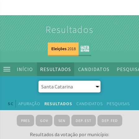
Resultados
INÍCIO
RESULTADOS
CANDIDATOS
PESQUIS
SC
APURAÇÃO
RESULTADOS
CANDIDATOS
PESQUISAS
PRES
GOV
SEN
DEP. EST
DEP. FED
Resultados da votação por município: