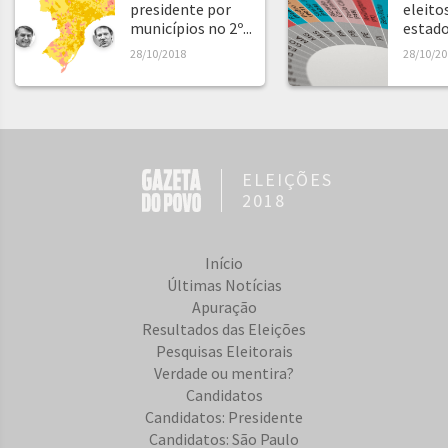
presidente por
eleito
municípios no 2º...
estad
28/10/2018
28/10/20
ELEIÇÕES
2018
Início
Últimas Notícias
Apuração
Resultados das Eleições
Pesquisas Eleitorais
Verdade ou mentira?
Candidatos
Candidatos: Presidente
Candidatos: São Paulo