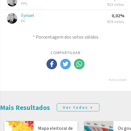
PPL
923 votos
Eymael
0,02%
DC
859 votos
* Porcentagem dos votos válidos
COMPARTILHAR
PUBLICIDADE
Mais Resultados
Ver todos +
Mapa eleitoral de
Os go