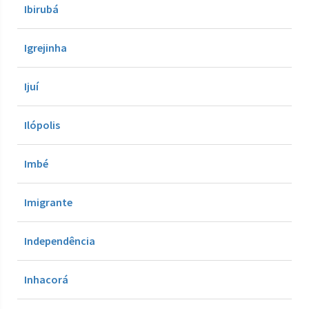
Ibirubá
Igrejinha
Ijuí
Ilópolis
Imbé
Imigrante
Independência
Inhacorá