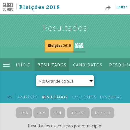
Eleições 2018
Entrar
Resultados
INÍCIO
RESULTADOS
CANDIDATOS
PESQUIS
RS
APURAÇÃO
RESULTADOS
CANDIDATOS
PESQUISAS
PRES
GOV
SEN
DEP. EST
DEP. FED
Resultados da votação por município: