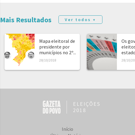
Mais Resultados
Ver todos +
Mapa eleitoral de
Os go
presidente por
eleito
municípios no 2º...
estad
28/10/2018
28/10/20
ELEIÇÕES
2018
Início