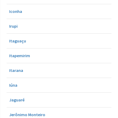
Iconha
Irupi
Itaguaçu
Itapemirim
Itarana
Iúna
Jaguaré
Jerônimo Monteiro