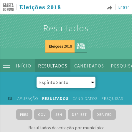
Eleições 2018
Entrar
Resultados
INÍCIO
RESULTADOS
CANDIDATOS
PESQUIS
ES
APURAÇÃO
RESULTADOS
CANDIDATOS
PESQUISAS
PRES
GOV
SEN
DEP. EST
DEP. FED
Resultados da votação por município: