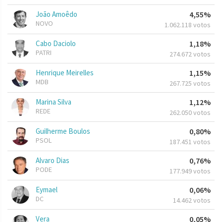
João Amoêdo
4,55%
NOVO
1.062.118 votos
Cabo Daciolo
1,18%
PATRI
274.672 votos
Henrique Meirelles
1,15%
MDB
267.725 votos
Marina Silva
1,12%
REDE
262.050 votos
Guilherme Boulos
0,80%
PSOL
187.451 votos
Alvaro Dias
0,76%
PODE
177.949 votos
Eymael
0,06%
DC
14.462 votos
Vera
0,05%