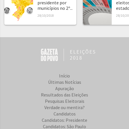
presidente por
eleito
municípios no 2º...
estad
28/10/2018
28/10/20
ELEIÇÕES
2018
Início
Últimas Notícias
Apuração
Resultados das Eleições
Pesquisas Eleitorais
Verdade ou mentira?
Candidatos
Candidatos: Presidente
Candidatos: São Paulo