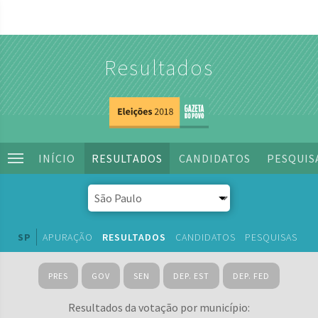
Resultados
INÍCIO
RESULTADOS
CANDIDATOS
PESQUIS
SP
APURAÇÃO
RESULTADOS
CANDIDATOS
PESQUISAS
PRES
GOV
SEN
DEP. EST
DEP. FED
Resultados da votação por município: