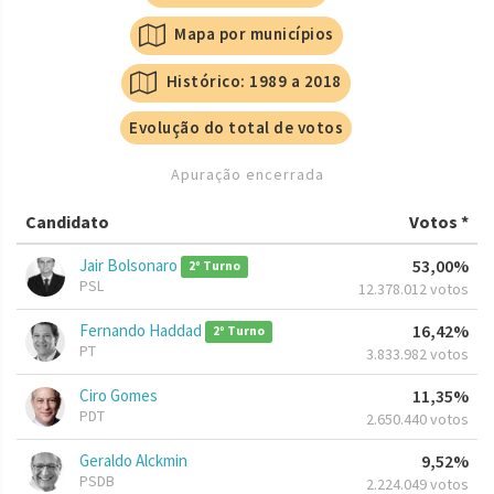
Mapa por municípios
Histórico: 1989 a 2018
Evolução do total de votos
Apuração encerrada
Candidato
Votos *
Jair Bolsonaro
53,00%
2º Turno
PSL
12.378.012 votos
Fernando Haddad
16,42%
2º Turno
PT
3.833.982 votos
Ciro Gomes
11,35%
PDT
2.650.440 votos
Geraldo Alckmin
9,52%
PSDB
2.224.049 votos