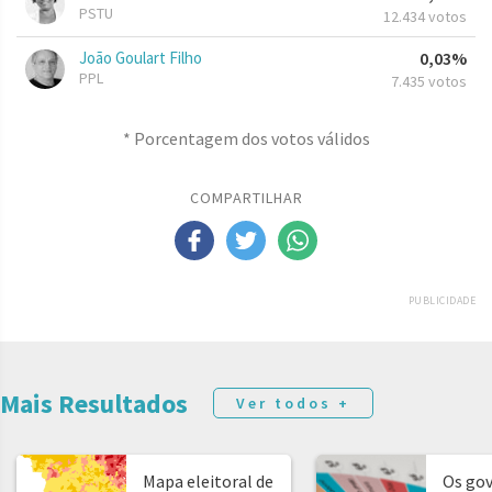
PSTU
12.434 votos
João Goulart Filho
0,03%
PPL
7.435 votos
* Porcentagem dos votos válidos
COMPARTILHAR
PUBLICIDADE
Mais Resultados
Ver todos +
Mapa eleitoral de
Os go