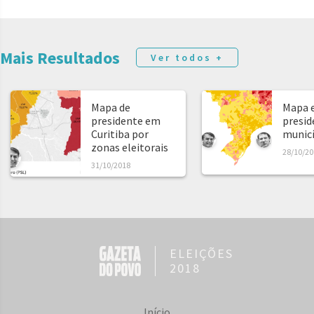
Mais Resultados
Ver todos +
Mapa de
Mapa e
presidente em
presid
Curitiba por
municíp
zonas eleitorais
28/10/20
31/10/2018
ELEIÇÕES
2018
Início