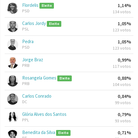
Flordelis
1,14%
Eleito
PSD
134 votos
Carlos Jordy
1,05%
Eleito
PSL
123 votos
Pedra
1,05%
PSD
123 votos
Jorge Braz
0,99%
PRB
117 votos
Rosangela Gomes
0,88%
Eleito
PRB
104 votos
Carlos Conrado
0,84%
DC
99 votos
Glória Alves dos Santos
0,79%
PPL
93 votos
Benedita da Silva
0,71%
Eleito