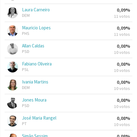
Laura Carneiro
0,09%
DEM
11 votos
Mauricio Lopes
0,09%
PHS
11 votos
Allan Caldas
0,08%
PSD
10 votos
Fabiano Oliveira
0,08%
PSL
10 votos
Ivania Martins
0,08%
DEM
10 votos
Jones Moura
0,08%
PSD
10 votos
José Maria Rangel
0,08%
PT
10 votos
Simão Sessim
0,08%