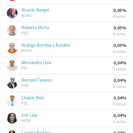
Ricardo Rangel
0,05%
NOVO
6 votos
Roberto Motta
0,05%
PSC
6 votos
Rodrigo Borobia e Borobia
0,05%
NOVO
6 votos
Alessandro Lima
0,04%
PSL
5 votos
Bernard Tavares
0,04%
PSD
5 votos
Chagas Bola
0,04%
PSL
5 votos
Enir Leal
0,04%
PATRI
5 votos
Luciana Boiteux
0,04%