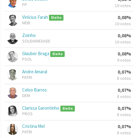
PP
10 votos
Vinícius Farah
0,08%
Eleito
MDB
10 votos
Zoinho
0,08%
SOLIDARIEDADE
10 votos
Glauber Braga
0,08%
Eleito
PSOL
9 votos
Andre Amaral
0,07%
PATRI
8 votos
Celso Barros
0,07%
DEM
8 votos
Clarissa Garontinho
0,07%
Eleito
PROS
8 votos
Cristina Mel
0,07%
PATRI
8 votos