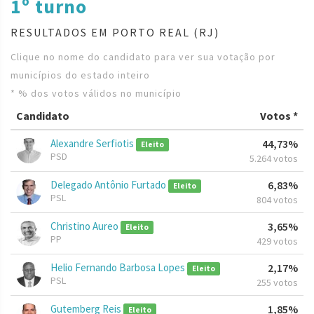
1º turno
RESULTADOS EM PORTO REAL (RJ)
Clique no nome do candidato para ver sua votação por
municípios do estado inteiro
* % dos votos válidos no município
Candidato
Votos *
Alexandre Serfiotis
44,73%
Eleito
PSD
5.264 votos
Delegado Antônio Furtado
6,83%
Eleito
PSL
804 votos
Christino Aureo
3,65%
Eleito
PP
429 votos
Helio Fernando Barbosa Lopes
2,17%
Eleito
PSL
255 votos
Gutemberg Reis
1,85%
Eleito