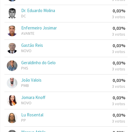
Dr. Eduardo Molina
0,03%
DC
3 votos
Enfermeiro Josimar
0,03%
AVANTE
3 votos
Gastão Reis
0,03%
NOVO
3 votos
Geraldinho do Gelo
0,03%
PHS
3 votos
João Valois
0,03%
PMB
3 votos
Jomara Knoff
0,03%
NOVO
3 votos
Lu Rosental
0,03%
PP
3 votos