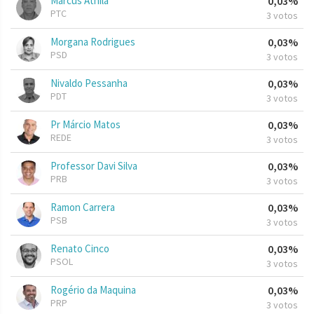
Marcus Athila
0,03%
PTC
3 votos
Morgana Rodrigues
0,03%
PSD
3 votos
Nivaldo Pessanha
0,03%
PDT
3 votos
Pr Márcio Matos
0,03%
REDE
3 votos
Professor Davi Silva
0,03%
PRB
3 votos
Ramon Carrera
0,03%
PSB
3 votos
Renato Cinco
0,03%
PSOL
3 votos
Rogério da Maquina
0,03%
PRP
3 votos