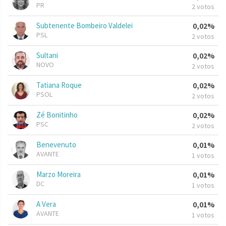
PR
2 votos
Subtenente Bombeiro Valdelei
0,02%
PSL
2 votos
Sultani
0,02%
NOVO
2 votos
Tatiana Roque
0,02%
PSOL
2 votos
Zé Bonitinho
0,02%
PSC
2 votos
Benevenuto
0,01%
AVANTE
1 votos
Marzo Moreira
0,01%
DC
1 votos
A Vera
0,01%
AVANTE
1 votos