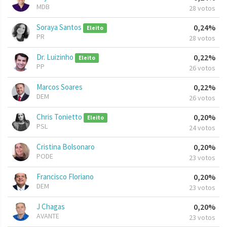
MDB
28 votos
Soraya Santos
0,24%
Eleito
PR
28 votos
Dr. Luizinho
0,22%
Eleito
PP
26 votos
Marcos Soares
0,22%
DEM
26 votos
Chris Tonietto
0,20%
Eleito
PSL
24 votos
Cristina Bolsonaro
0,20%
PODE
23 votos
Francisco Floriano
0,20%
DEM
23 votos
J Chagas
0,20%
AVANTE
23 votos