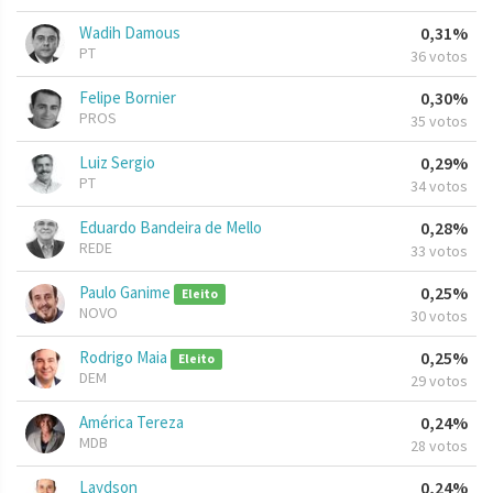
Wadih Damous
0,31%
PT
36 votos
Felipe Bornier
0,30%
PROS
35 votos
Luiz Sergio
0,29%
PT
34 votos
Eduardo Bandeira de Mello
0,28%
REDE
33 votos
Paulo Ganime
0,25%
Eleito
NOVO
30 votos
Rodrigo Maia
0,25%
Eleito
DEM
29 votos
América Tereza
0,24%
MDB
28 votos
Laydson
0,24%