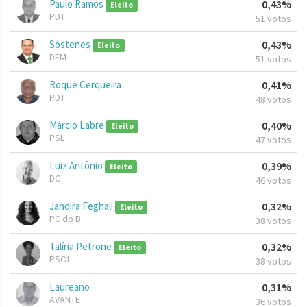
Paulo Ramos
0,43%
Eleito
PDT
51 votos
Sóstenes
0,43%
Eleito
DEM
51 votos
Roque Cerqueira
0,41%
PDT
48 votos
Márcio Labre
0,40%
Eleito
PSL
47 votos
Luiz Antônio
0,39%
Eleito
DC
46 votos
Jandira Feghali
0,32%
Eleito
PC do B
38 votos
Talíria Petrone
0,32%
Eleito
PSOL
38 votos
Laureano
0,31%
AVANTE
36 votos