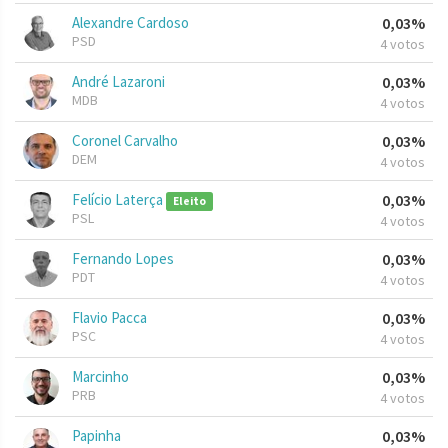
Alexandre Cardoso
0,03%
PSD
4 votos
André Lazaroni
0,03%
MDB
4 votos
Coronel Carvalho
0,03%
DEM
4 votos
Felício Laterça
0,03%
Eleito
PSL
4 votos
Fernando Lopes
0,03%
PDT
4 votos
Flavio Pacca
0,03%
PSC
4 votos
Marcinho
0,03%
PRB
4 votos
Papinha
0,03%