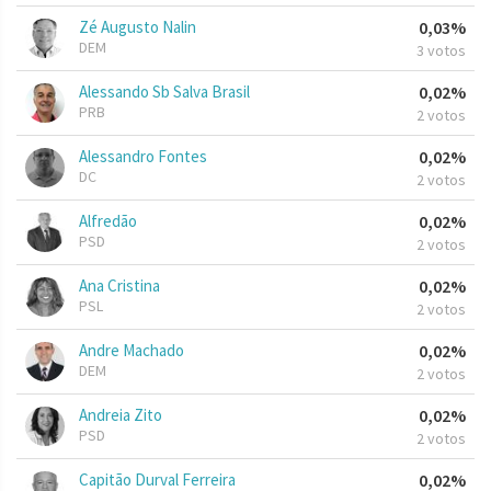
Zé Augusto Nalin
0,03%
DEM
3 votos
Alessando Sb Salva Brasil
0,02%
PRB
2 votos
Alessandro Fontes
0,02%
DC
2 votos
Alfredão
0,02%
PSD
2 votos
Ana Cristina
0,02%
PSL
2 votos
Andre Machado
0,02%
DEM
2 votos
Andreia Zito
0,02%
PSD
2 votos
Capitão Durval Ferreira
0,02%