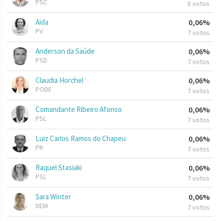
PSC
8 votos
Aida
0,06%
PV
7 votos
Anderson da Saúde
0,06%
PSD
7 votos
Claudia Horchel
0,06%
PODE
7 votos
Comandante Ribeiro Afonso
0,06%
PSL
7 votos
Luiz Carlos Ramos do Chapeu
0,06%
PR
7 votos
Raquel Stasiaki
0,06%
PSL
7 votos
Sara Winter
0,06%
DEM
7 votos