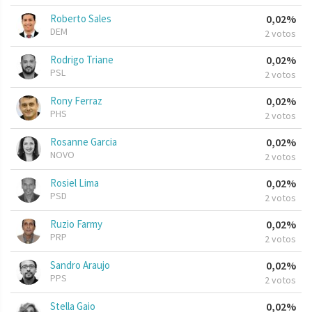
Roberto Sales
0,02%
DEM
2 votos
Rodrigo Triane
0,02%
PSL
2 votos
Rony Ferraz
0,02%
PHS
2 votos
Rosanne Garcia
0,02%
NOVO
2 votos
Rosiel Lima
0,02%
PSD
2 votos
Ruzio Farmy
0,02%
PRP
2 votos
Sandro Araujo
0,02%
PPS
2 votos
Stella Gaio
0,02%