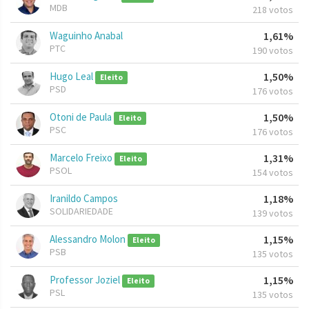
MDB
218 votos
Waguinho Anabal
1,61%
PTC
190 votos
Hugo Leal
1,50%
Eleito
PSD
176 votos
Otoni de Paula
1,50%
Eleito
PSC
176 votos
Marcelo Freixo
1,31%
Eleito
PSOL
154 votos
Iranildo Campos
1,18%
SOLIDARIEDADE
139 votos
Alessandro Molon
1,15%
Eleito
PSB
135 votos
Professor Joziel
1,15%
Eleito
PSL
135 votos