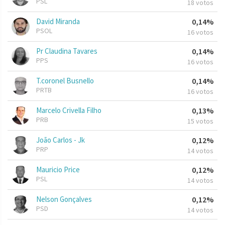
PSL
18 votos
David Miranda
0,14%
PSOL
16 votos
Pr Claudina Tavares
0,14%
PPS
16 votos
T.coronel Busnello
0,14%
PRTB
16 votos
Marcelo Crivella Filho
0,13%
PRB
15 votos
João Carlos - Jk
0,12%
PRP
14 votos
Mauricio Price
0,12%
PSL
14 votos
Nelson Gonçalves
0,12%
PSD
14 votos