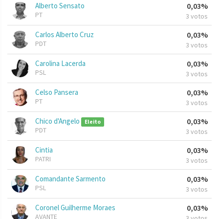
Alberto Sensato
0,03%
PT
3 votos
Carlos Alberto Cruz
0,03%
PDT
3 votos
Carolina Lacerda
0,03%
PSL
3 votos
Celso Pansera
0,03%
PT
3 votos
Chico d'Angelo
0,03%
Eleito
PDT
3 votos
Cintia
0,03%
PATRI
3 votos
Comandante Sarmento
0,03%
PSL
3 votos
Coronel Guilherme Moraes
0,03%
AVANTE
3 votos