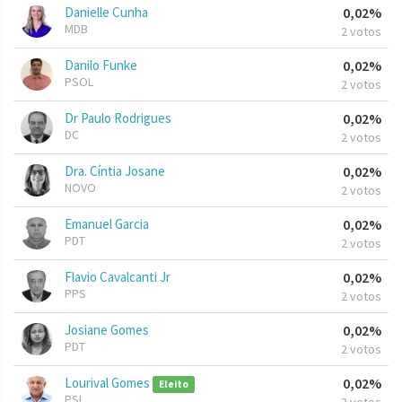
Danielle Cunha
0,02%
MDB
2 votos
Danilo Funke
0,02%
PSOL
2 votos
Dr Paulo Rodrigues
0,02%
DC
2 votos
Dra. Cíntia Josane
0,02%
NOVO
2 votos
Emanuel Garcia
0,02%
PDT
2 votos
Flavio Cavalcanti Jr
0,02%
PPS
2 votos
Josiane Gomes
0,02%
PDT
2 votos
Lourival Gomes
0,02%
Eleito
PSL