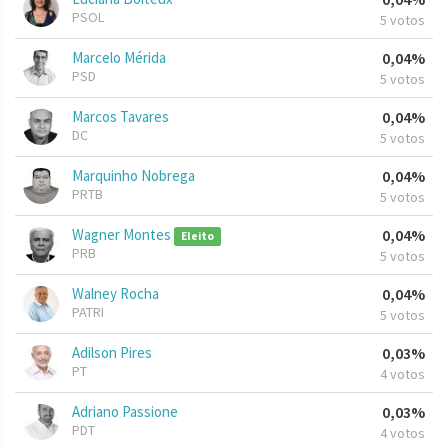
PSOL
5 votos
Marcelo Mérida
0,04%
PSD
5 votos
Marcos Tavares
0,04%
DC
5 votos
Marquinho Nobrega
0,04%
PRTB
5 votos
Wagner Montes
0,04%
Eleito
PRB
5 votos
Walney Rocha
0,04%
PATRI
5 votos
Adilson Pires
0,03%
PT
4 votos
Adriano Passione
0,03%
PDT
4 votos