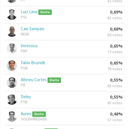
PT
83 votos
Luiz Lima
0,69%
Eleito
PSL
81 votos
Caio Sampaio
0,68%
REDE
80 votos
Venissius
0,65%
PRP
77 votos
Fabio Brunelli
0,65%
PSB
76 votos
Altineu Cortes
0,55%
Eleito
PR
65 votos
Deley
0,55%
PTB
65 votos
Aureo
0,48%
Eleito
SOLIDARIEDADE
57 votos