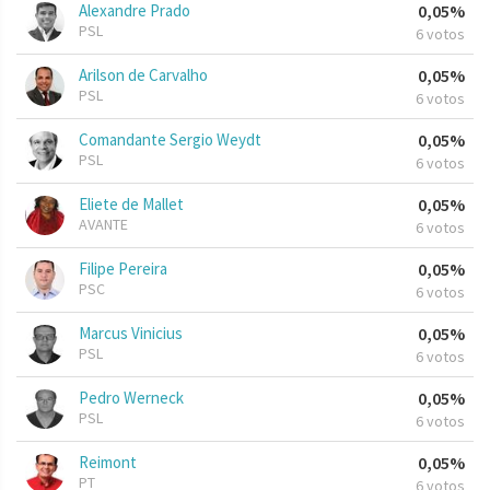
Alexandre Prado
0,05%
PSL
6 votos
Arilson de Carvalho
0,05%
PSL
6 votos
Comandante Sergio Weydt
0,05%
PSL
6 votos
Eliete de Mallet
0,05%
AVANTE
6 votos
Filipe Pereira
0,05%
PSC
6 votos
Marcus Vinicius
0,05%
PSL
6 votos
Pedro Werneck
0,05%
PSL
6 votos
Reimont
0,05%
PT
6 votos