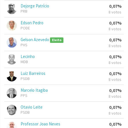
Dejorge Patrício
0,07%
PRB
8 votos
Edson Pedro
0,07%
PODE
8 votos
Gelson Azevedo
0,07%
Eleito
PHS
8 votos
Lecinho
0,07%
MDB
8 votos
Luiz Barreiros
0,07%
PSDB
8 votos
Marcelo Itagiba
0,07%
PPS
8 votos
Otavio Leite
0,07%
PSDB
8 votos
Professor Joao Neves
0,07%