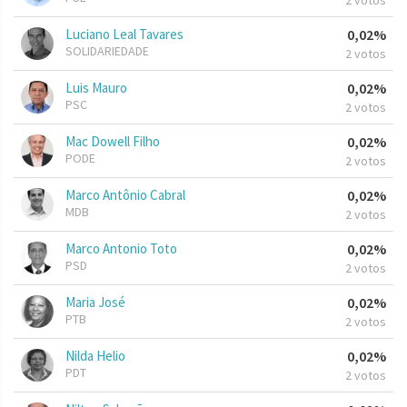
2 votos
Luciano Leal Tavares
0,02%
SOLIDARIEDADE
2 votos
Luis Mauro
0,02%
PSC
2 votos
Mac Dowell Filho
0,02%
PODE
2 votos
Marco Antônio Cabral
0,02%
MDB
2 votos
Marco Antonio Toto
0,02%
PSD
2 votos
Maria José
0,02%
PTB
2 votos
Nilda Helio
0,02%
PDT
2 votos