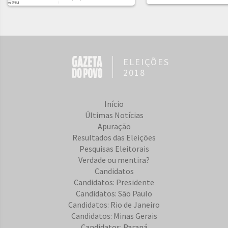
ELEIÇÕES
2018
Início
Últimas Notícias
Apuração
Resultados das Eleições
Pesquisas Eleitorais
Verdade ou mentira?
Candidatos
Candidatos: Presidente
Candidatos: São Paulo
Candidatos: Rio de Janeiro
Candidatos: Minas Gerais
Candidatos: Paraná