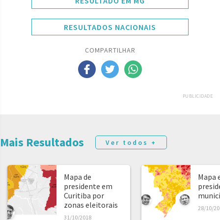
RESULTADO EM MG
RESULTADOS NACIONAIS
COMPARTILHAR
PUBLICIDADE
Mais Resultados
Ver todos +
Mapa de
Mapa e
presidente em
presid
Curitiba por
municíp
zonas eleitorais
28/10/20
31/10/2018