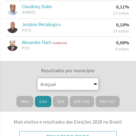
Claudiney Dulim
0,11%
AVANTE
17 votos
Jordano Metalúrgico
0,10%
PSTU
15 votos
Alexandre Flach
0,00%
(Indeferido)
PCO
0 votos
Resultados por município:
PRES
GOV
SEN
DEP. FED
DEP. EST
Mais eleitos e resultados das Eleições 2018 no Brasil: