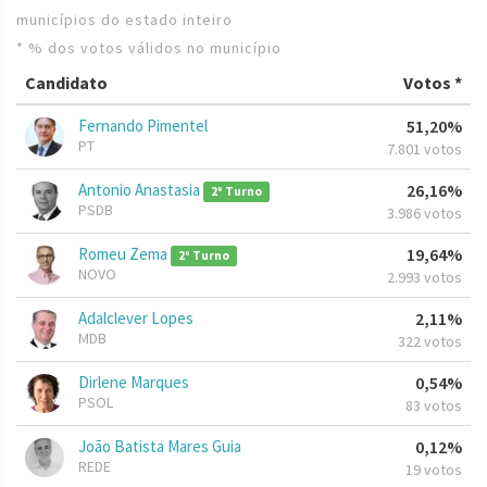
municípios do estado inteiro
* % dos votos válidos no município
Candidato
Votos *
Fernando Pimentel
51,20%
PT
7.801 votos
Antonio Anastasia
26,16%
2º Turno
PSDB
3.986 votos
Romeu Zema
19,64%
2º Turno
NOVO
2.993 votos
Adalclever Lopes
2,11%
MDB
322 votos
Dirlene Marques
0,54%
PSOL
83 votos
João Batista Mares Guia
0,12%
REDE
19 votos