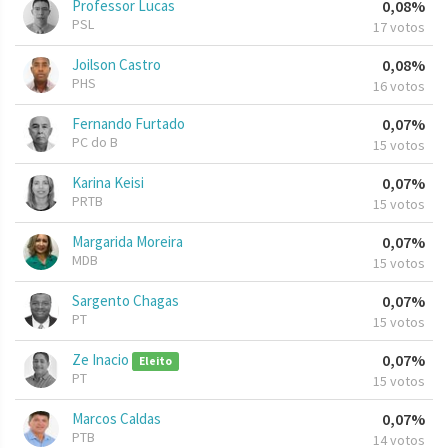
Professor Lucas
0,08%
PSL
17 votos
Joilson Castro
0,08%
PHS
16 votos
Fernando Furtado
0,07%
PC do B
15 votos
Karina Keisi
0,07%
PRTB
15 votos
Margarida Moreira
0,07%
MDB
15 votos
Sargento Chagas
0,07%
PT
15 votos
Ze Inacio
0,07%
Eleito
PT
15 votos
Marcos Caldas
0,07%
PTB
14 votos