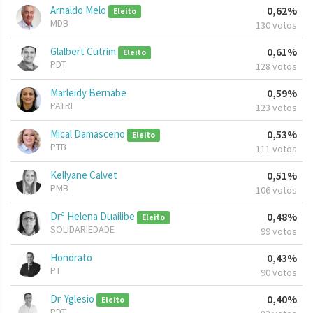
Arnaldo Melo
0,62%
Eleito
MDB
130 votos
Glalbert Cutrim
0,61%
Eleito
PDT
128 votos
Marleidy Bernabe
0,59%
PATRI
123 votos
Mical Damasceno
0,53%
Eleito
PTB
111 votos
Kellyane Calvet
0,51%
PMB
106 votos
Drª Helena Duailibe
0,48%
Eleito
SOLIDARIEDADE
99 votos
Honorato
0,43%
PT
90 votos
Dr. Yglesio
0,40%
Eleito
PDT