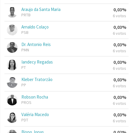
Araujo da Santa Maria
0,03%
PRTB
6 votos
Arnaldo Colaço
0,03%
PSB
6 votos
Dr. Antonio Reis
0,03%
PMN
6 votos
Iandecy Regadas
0,03%
PT
6 votos
Kleber Tratorzão
0,03%
PP
6 votos
Robson Rocha
0,03%
PROS
6 votos
Valéria Macedo
0,03%
PDT
6 votos
Bispo Jonas
0,02%