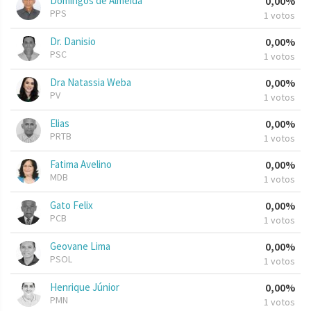
Domingos de Almeida
0,00%
PPS
1 votos
Dr. Danisio
0,00%
PSC
1 votos
Dra Natassia Weba
0,00%
PV
1 votos
Elias
0,00%
PRTB
1 votos
Fatima Avelino
0,00%
MDB
1 votos
Gato Felix
0,00%
PCB
1 votos
Geovane Lima
0,00%
PSOL
1 votos
Henrique Júnior
0,00%
PMN
1 votos