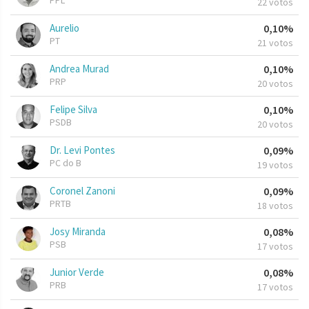
PPL
22 votos
Aurelio
0,10%
PT
21 votos
Andrea Murad
0,10%
PRP
20 votos
Felipe Silva
0,10%
PSDB
20 votos
Dr. Levi Pontes
0,09%
PC do B
19 votos
Coronel Zanoni
0,09%
PRTB
18 votos
Josy Miranda
0,08%
PSB
17 votos
Junior Verde
0,08%
PRB
17 votos