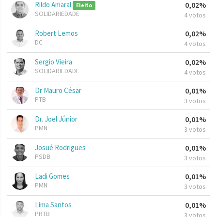
Rildo Amaral
0,02%
Eleito
SOLIDARIEDADE
4 votos
Robert Lemos
0,02%
DC
4 votos
Sergio Vieira
0,02%
SOLIDARIEDADE
4 votos
Dr Mauro César
0,01%
PTB
3 votos
Dr. Joel Júnior
0,01%
PMN
3 votos
Josué Rodrigues
0,01%
PSDB
3 votos
Ladi Gomes
0,01%
PMN
3 votos
Lima Santos
0,01%
PRTB
3 votos