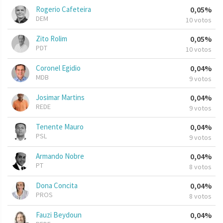
Rogerio Cafeteira
0,05%
DEM
10 votos
Zito Rolim
0,05%
PDT
10 votos
Coronel Egidio
0,04%
MDB
9 votos
Josimar Martins
0,04%
REDE
9 votos
Tenente Mauro
0,04%
PSL
9 votos
Armando Nobre
0,04%
PT
8 votos
Dona Concita
0,04%
PROS
8 votos
Fauzi Beydoun
0,04%