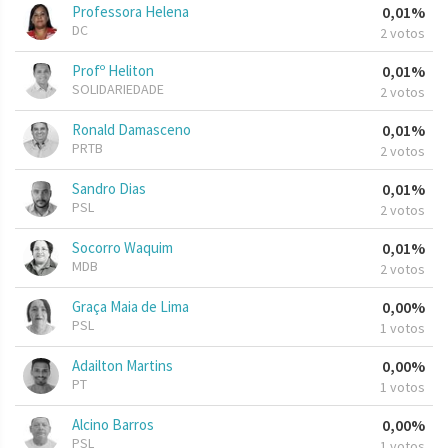
Professora Helena
0,01%
DC
2 votos
Profº Heliton
0,01%
SOLIDARIEDADE
2 votos
Ronald Damasceno
0,01%
PRTB
2 votos
Sandro Dias
0,01%
PSL
2 votos
Socorro Waquim
0,01%
MDB
2 votos
Graça Maia de Lima
0,00%
PSL
1 votos
Adailton Martins
0,00%
PT
1 votos
Alcino Barros
0,00%
PSL
1 votos