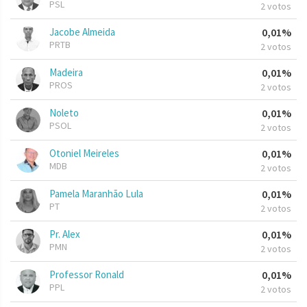
PSL
2 votos
Jacobe Almeida
0,01%
PRTB
2 votos
Madeira
0,01%
PROS
2 votos
Noleto
0,01%
PSOL
2 votos
Otoniel Meireles
0,01%
MDB
2 votos
Pamela Maranhão Lula
0,01%
PT
2 votos
Pr. Alex
0,01%
PMN
2 votos
Professor Ronald
0,01%
PPL
2 votos