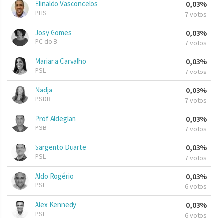
Elinaldo Vasconcelos
0,03%
PHS
7 votos
Josy Gomes
0,03%
PC do B
7 votos
Mariana Carvalho
0,03%
PSL
7 votos
Nadja
0,03%
PSDB
7 votos
Prof Aldeglan
0,03%
PSB
7 votos
Sargento Duarte
0,03%
PSL
7 votos
Aldo Rogério
0,03%
PSL
6 votos
Alex Kennedy
0,03%
PSL
6 votos