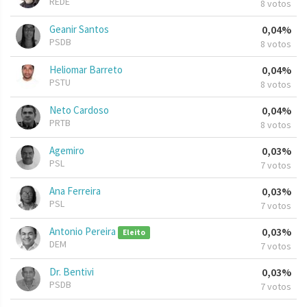
REDE
8 votos
Geanir Santos
0,04%
PSDB
8 votos
Heliomar Barreto
0,04%
PSTU
8 votos
Neto Cardoso
0,04%
PRTB
8 votos
Agemiro
0,03%
PSL
7 votos
Ana Ferreira
0,03%
PSL
7 votos
Antonio Pereira
0,03%
Eleito
DEM
7 votos
Dr. Bentivi
0,03%
PSDB
7 votos