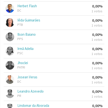
Herbet Flash
0,00%
DC
1 votos
Iêda Guimarães
0,00%
PTB
1 votos
Ilson Baiano
0,00%
PPS
1 votos
Irmã Adelia
0,00%
PSC
1 votos
Jhoclei
0,00%
PATRI
1 votos
Josean Veras
0,00%
DC
1 votos
Leandro Azevedo
0,00%
PR
1 votos
Lindomar da Alvorada
0,00%