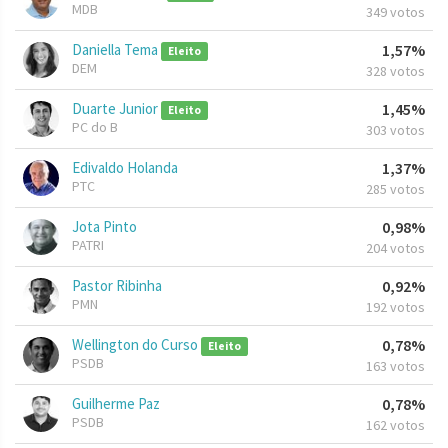
MDB
349 votos
Daniella Tema
1,57%
Eleito
DEM
328 votos
Duarte Junior
1,45%
Eleito
PC do B
303 votos
Edivaldo Holanda
1,37%
PTC
285 votos
Jota Pinto
0,98%
PATRI
204 votos
Pastor Ribinha
0,92%
PMN
192 votos
Wellington do Curso
0,78%
Eleito
PSDB
163 votos
Guilherme Paz
0,78%
PSDB
162 votos