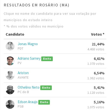
RESULTADOS EM ROSÁRIO (MA)
Clique no nome do candidato para ver sua votação por
municípios do estado inteiro
* % dos votos válidos no município
Candidato
Votos *
Jonas Magno
21,44%
PDT
4.468 votos
Adriano Sarney
6,61%
Eleito
PV
1.378 votos
Ariston
6,54%
AVANTE
1.362 votos
Othelino Neto
5,41%
Eleito
PC do B
1.128 votos
Edson Araujo
5,16%
Eleito
PSB
1.075 votos