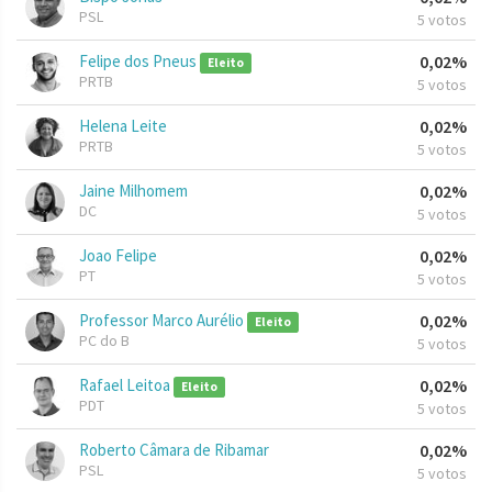
PSL
5 votos
Felipe dos Pneus
0,02%
Eleito
PRTB
5 votos
Helena Leite
0,02%
PRTB
5 votos
Jaine Milhomem
0,02%
DC
5 votos
Joao Felipe
0,02%
PT
5 votos
Professor Marco Aurélio
0,02%
Eleito
PC do B
5 votos
Rafael Leitoa
0,02%
Eleito
PDT
5 votos
Roberto Câmara de Ribamar
0,02%
PSL
5 votos