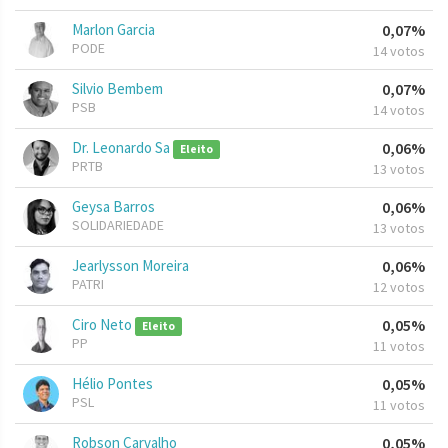
Marlon Garcia
0,07%
PODE
14 votos
Silvio Bembem
0,07%
PSB
14 votos
Dr. Leonardo Sa
0,06%
Eleito
PRTB
13 votos
Geysa Barros
0,06%
SOLIDARIEDADE
13 votos
Jearlysson Moreira
0,06%
PATRI
12 votos
Ciro Neto
0,05%
Eleito
PP
11 votos
Hélio Pontes
0,05%
PSL
11 votos
Robson Carvalho
0,05%