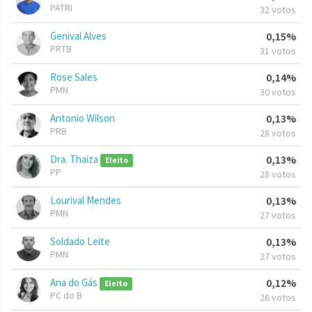
PATRI
32 votos
Genival Alves
0,15%
PRTB
31 votos
Rose Sales
0,14%
PMN
30 votos
Antonio Wilson
0,13%
PRB
28 votos
Dra. Thaiza
0,13%
Eleito
PP
28 votos
Lourival Mendes
0,13%
PMN
27 votos
Soldado Leite
0,13%
PMN
27 votos
Ana do Gás
0,12%
Eleito
PC do B
26 votos