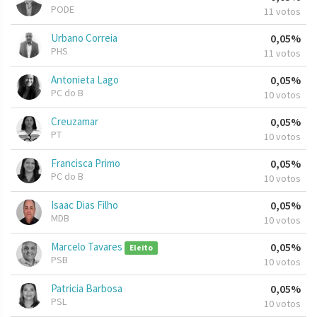
PODE
11 votos
Urbano Correia
0,05%
PHS
11 votos
Antonieta Lago
0,05%
PC do B
10 votos
Creuzamar
0,05%
PT
10 votos
Francisca Primo
0,05%
PC do B
10 votos
Isaac Dias Filho
0,05%
MDB
10 votos
Marcelo Tavares
0,05%
Eleito
PSB
10 votos
Patricia Barbosa
0,05%
PSL
10 votos