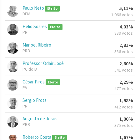
Paulo Neto
5,11%
Eleito
DEM
1.066 votos
Helio Soares
4,03%
Eleito
PR
839 votos
Manoel Ribeiro
2,81%
PRB
586 votos
Professor Odair José
2,60%
PC do B
541 votos
César Pires
2,29%
Eleito
PV
477 votos
Sergio Frota
1,98%
PR
412 votos
Augusto de Jesus
1,80%
PRB
375 votos
Roberto Costa
1,67%
Eleito