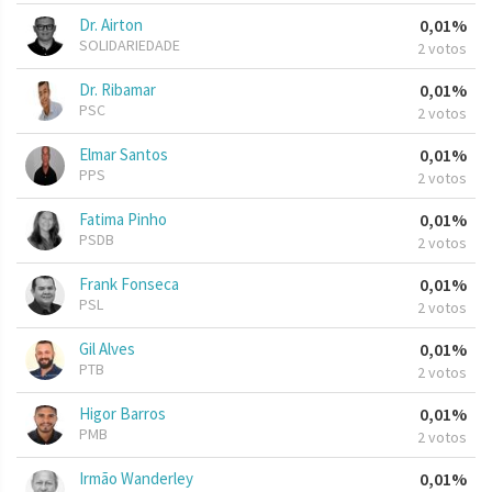
Dr. Airton
0,01%
SOLIDARIEDADE
2 votos
Dr. Ribamar
0,01%
PSC
2 votos
Elmar Santos
0,01%
PPS
2 votos
Fatima Pinho
0,01%
PSDB
2 votos
Frank Fonseca
0,01%
PSL
2 votos
Gil Alves
0,01%
PTB
2 votos
Higor Barros
0,01%
PMB
2 votos
Irmão Wanderley
0,01%