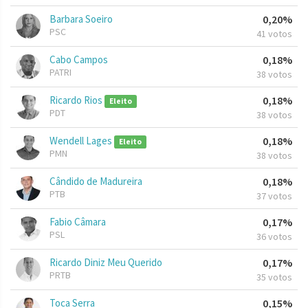
Barbara Soeiro
0,20%
PSC
41 votos
Cabo Campos
0,18%
PATRI
38 votos
Ricardo Rios
0,18%
Eleito
PDT
38 votos
Wendell Lages
0,18%
Eleito
PMN
38 votos
Cândido de Madureira
0,18%
PTB
37 votos
Fabio Câmara
0,17%
PSL
36 votos
Ricardo Diniz Meu Querido
0,17%
PRTB
35 votos
Toca Serra
0,15%