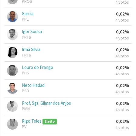
PROS
4 votos
Garcia
0,02%
PPL
4 votos
Igor Sousa
0,02%
PRTB
4 votos
Irmã Silvia
0,02%
PRTB
4 votos
Louro do Frango
0,02%
PHS
4 votos
Neto Hadad
0,02%
PSD
4 votos
Prof. Sgt. Gilmar dos Anjos
0,02%
PMN
4 votos
Rigo Teles
0,02%
Eleito
PV
4 votos