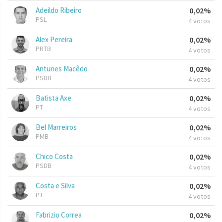
Adeildo Ribeiro
0,02%
PSL
4 votos
Alex Pereira
0,02%
PRTB
4 votos
Antunes Macêdo
0,02%
PSDB
4 votos
Batista Axe
0,02%
PT
4 votos
Bel Marreiros
0,02%
PMB
4 votos
Chico Costa
0,02%
PSDB
4 votos
Costa e Silva
0,02%
PT
4 votos
Fabrizio Correa
0,02%