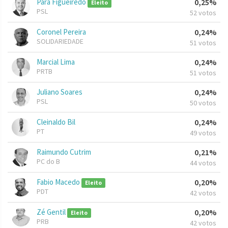
Pará Figueiredo
0,25%
Eleito
PSL
52 votos
Coronel Pereira
0,24%
SOLIDARIEDADE
51 votos
Marcial Lima
0,24%
PRTB
51 votos
Juliano Soares
0,24%
PSL
50 votos
Cleinaldo Bil
0,24%
PT
49 votos
Raimundo Cutrim
0,21%
PC do B
44 votos
Fabio Macedo
0,20%
Eleito
PDT
42 votos
Zé Gentil
0,20%
Eleito
PRB
42 votos