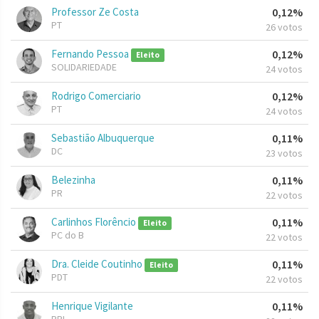
Professor Ze Costa
0,12%
PT
26 votos
Fernando Pessoa
0,12%
Eleito
SOLIDARIEDADE
24 votos
Rodrigo Comerciario
0,12%
PT
24 votos
Sebastião Albuquerque
0,11%
DC
23 votos
Belezinha
0,11%
PR
22 votos
Carlinhos Florêncio
0,11%
Eleito
PC do B
22 votos
Dra. Cleide Coutinho
0,11%
Eleito
PDT
22 votos
Henrique Vigilante
0,11%