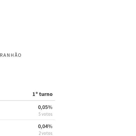
ARANHÃO
1º turno
0,05%
5 votos
0,04%
2 votos