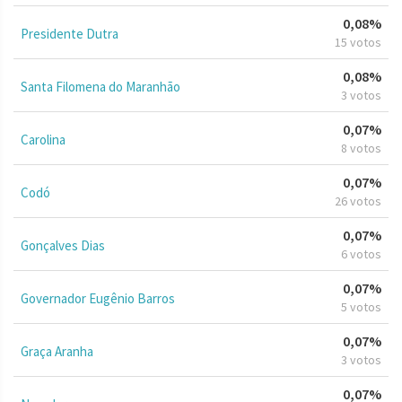
0,08%
Presidente Dutra
15 votos
0,08%
Santa Filomena do Maranhão
3 votos
0,07%
Carolina
8 votos
0,07%
Codó
26 votos
0,07%
Gonçalves Dias
6 votos
0,07%
Governador Eugênio Barros
5 votos
0,07%
Graça Aranha
3 votos
0,07%