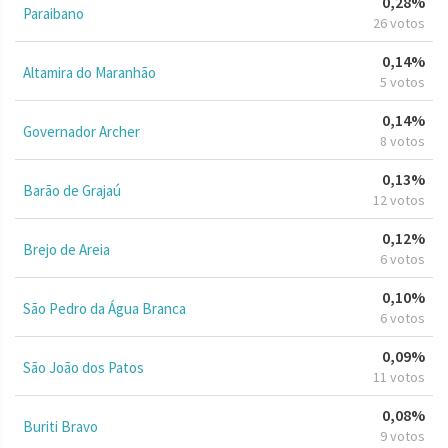
0,28%
Paraibano
26 votos
0,14%
Altamira do Maranhão
5 votos
0,14%
Governador Archer
8 votos
0,13%
Barão de Grajaú
12 votos
0,12%
Brejo de Areia
6 votos
0,10%
São Pedro da Água Branca
6 votos
0,09%
São João dos Patos
11 votos
0,08%
Buriti Bravo
9 votos