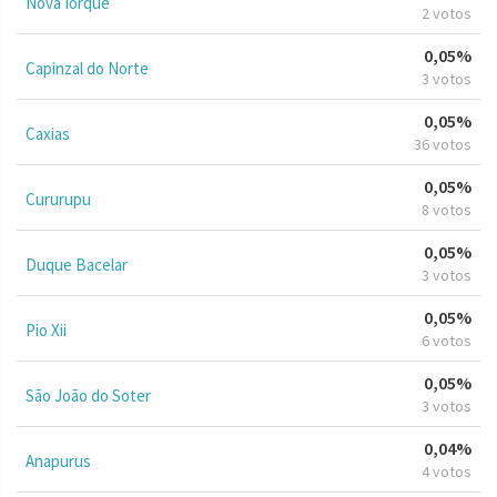
Nova Iorque
2 votos
0,05%
Capinzal do Norte
3 votos
0,05%
Caxias
36 votos
0,05%
Cururupu
8 votos
0,05%
Duque Bacelar
3 votos
0,05%
Pio Xii
6 votos
0,05%
São João do Soter
3 votos
0,04%
Anapurus
4 votos