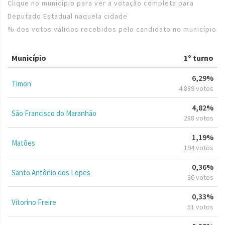
Clique no município para ver a votação completa para
Deputado Estadual naquela cidade
% dos votos válidos recebidos pelo candidato no município
Município
1º turno
6,29%
Timon
4.889 votos
4,82%
São Francisco do Maranhão
288 votos
1,19%
Matões
194 votos
0,36%
Santo Antônio dos Lopes
36 votos
0,33%
Vitorino Freire
51 votos