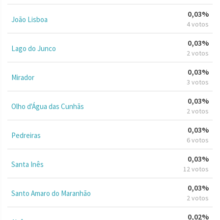
0,03%
João Lisboa
4 votos
0,03%
Lago do Junco
2 votos
0,03%
Mirador
3 votos
0,03%
Olho d'Água das Cunhãs
2 votos
0,03%
Pedreiras
6 votos
0,03%
Santa Inês
12 votos
0,03%
Santo Amaro do Maranhão
2 votos
0,02%