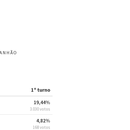
RANHÃO
1º turno
19,44%
3.030 votos
4,82%
168 votos