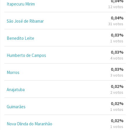
0,04%
Itapecuru Mirim
12 votos
0,04%
São José de Ribamar
31 votos
0,03%
Benedito Leite
1 votos
0,03%
Humberto de Campos
4 votos
0,03%
Morros
3 votos
0,02%
Anajatuba
2 votos
0,02%
Guimarães
1 votos
0,02%
Nova Olinda do Maranhão
1 votos