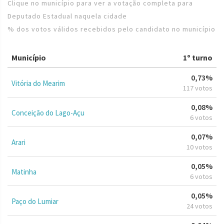
Clique no município para ver a votação completa para
Deputado Estadual naquela cidade
% dos votos válidos recebidos pelo candidato no município
Município
1º turno
0,73%
Vitória do Mearim
117 votos
0,08%
Conceição do Lago-Açu
6 votos
0,07%
Arari
10 votos
0,05%
Matinha
6 votos
0,05%
Paço do Lumiar
24 votos