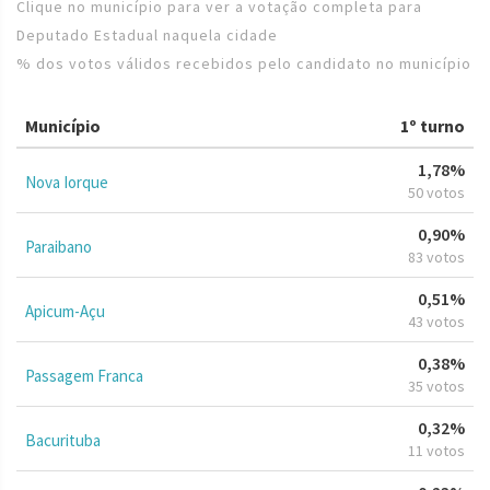
Clique no município para ver a votação completa para
Deputado Estadual naquela cidade
% dos votos válidos recebidos pelo candidato no município
Município
1º turno
1,78%
Nova Iorque
50 votos
0,90%
Paraibano
83 votos
0,51%
Apicum-Açu
43 votos
0,38%
Passagem Franca
35 votos
0,32%
Bacurituba
11 votos