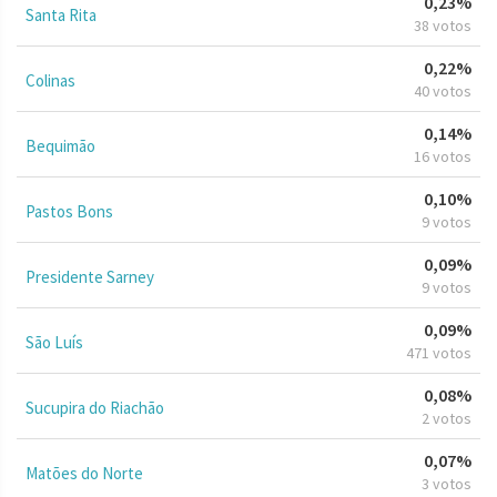
0,23%
Santa Rita
38 votos
0,22%
Colinas
40 votos
0,14%
Bequimão
16 votos
0,10%
Pastos Bons
9 votos
0,09%
Presidente Sarney
9 votos
0,09%
São Luís
471 votos
0,08%
Sucupira do Riachão
2 votos
0,07%
Matões do Norte
3 votos