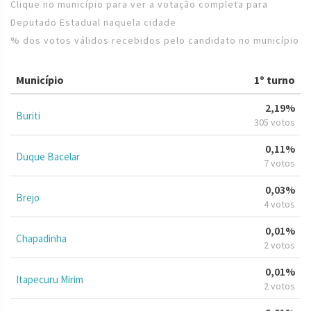
Clique no município para ver a votação completa para
Deputado Estadual naquela cidade
% dos votos válidos recebidos pelo candidato no município
Município
1º turno
2,19%
Buriti
305 votos
0,11%
Duque Bacelar
7 votos
0,03%
Brejo
4 votos
0,01%
Chapadinha
2 votos
0,01%
Itapecuru Mirim
2 votos