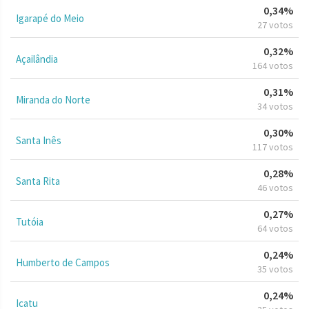
0,34%
Igarapé do Meio
27 votos
0,32%
Açailândia
164 votos
0,31%
Miranda do Norte
34 votos
0,30%
Santa Inês
117 votos
0,28%
Santa Rita
46 votos
0,27%
Tutóia
64 votos
0,24%
Humberto de Campos
35 votos
0,24%
Icatu