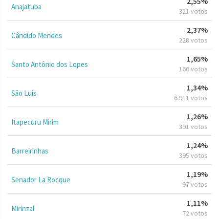
2,55%
Anajatuba
321 votos
2,37%
Cândido Mendes
228 votos
1,65%
Santo Antônio dos Lopes
166 votos
1,34%
São Luís
6.911 votos
1,26%
Itapecuru Mirim
391 votos
1,24%
Barreirinhas
395 votos
1,19%
Senador La Rocque
97 votos
1,11%
Mirinzal
72 votos