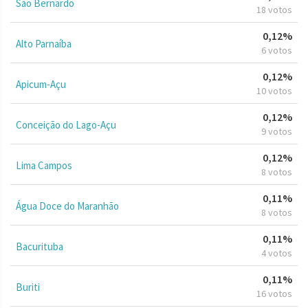
São Bernardo
18 votos
0,12%
Alto Parnaíba
6 votos
0,12%
Apicum-Açu
10 votos
0,12%
Conceição do Lago-Açu
9 votos
0,12%
Lima Campos
8 votos
0,11%
Água Doce do Maranhão
8 votos
0,11%
Bacurituba
4 votos
0,11%
Buriti
16 votos