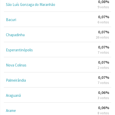
0,08%
São Luís Gonzaga do Maranhão
9 votos
0,07%
Bacuri
6 votos
0,07%
Chapadinha
26 votos
0,07%
Esperantinópolis
7 votos
0,07%
Nova Colinas
2 votos
0,07%
Palmeirândia
7 votos
0,06%
Araguanã
3 votos
0,06%
Arame
8 votos