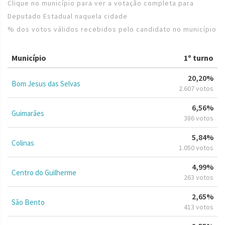
Clique no município para ver a votação completa para
Deputado Estadual naquela cidade
% dos votos válidos recebidos pelo candidato no município
Município
1º turno
20,20%
Bom Jesus das Selvas
2.607 votos
6,56%
Guimarães
386 votos
5,84%
Colinas
1.050 votos
4,99%
Centro do Guilherme
263 votos
2,65%
São Bento
413 votos