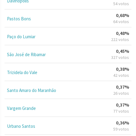
Davinópolis
54 votos
0,68%
Pastos Bons
64 votos
0,48%
Paço do Lumiar
222 votos
0,45%
São José de Ribamar
327 votos
0,38%
Trizidela do Vale
42 votos
0,37%
Santo Amaro do Maranhão
26 votos
0,37%
Vargem Grande
77 votos
0,36%
Urbano Santos
59 votos