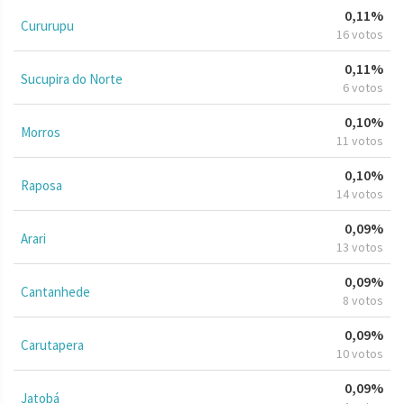
0,11%
Cururupu
16 votos
0,11%
Sucupira do Norte
6 votos
0,10%
Morros
11 votos
0,10%
Raposa
14 votos
0,09%
Arari
13 votos
0,09%
Cantanhede
8 votos
0,09%
Carutapera
10 votos
0,09%
Jatobá