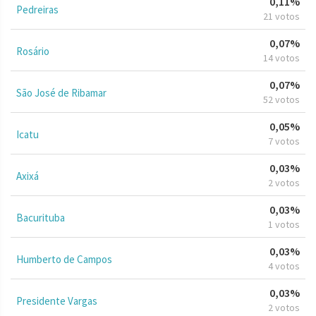
0,11%
Pedreiras
21 votos
0,07%
Rosário
14 votos
0,07%
São José de Ribamar
52 votos
0,05%
Icatu
7 votos
0,03%
Axixá
2 votos
0,03%
Bacurituba
1 votos
0,03%
Humberto de Campos
4 votos
0,03%
Presidente Vargas
2 votos