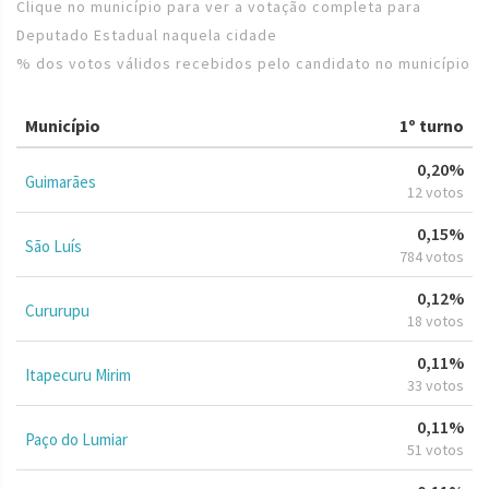
Clique no município para ver a votação completa para
Deputado Estadual naquela cidade
% dos votos válidos recebidos pelo candidato no município
Município
1º turno
0,20%
Guimarães
12 votos
0,15%
São Luís
784 votos
0,12%
Cururupu
18 votos
0,11%
Itapecuru Mirim
33 votos
0,11%
Paço do Lumiar
51 votos