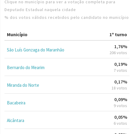
Clique no município para ver a votação completa para
Deputado Estadual naquela cidade
% dos votos válidos recebidos pelo candidato no município
Município
1º turno
1,76%
São Luís Gonzaga do Maranhão
206 votos
0,19%
Bernardo do Mearim
7 votos
0,17%
Miranda do Norte
18 votos
0,09%
Bacabeira
9 votos
0,05%
Alcântara
6 votos