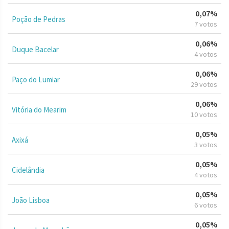
0,07%
Poção de Pedras
7 votos
0,06%
Duque Bacelar
4 votos
0,06%
Paço do Lumiar
29 votos
0,06%
Vitória do Mearim
10 votos
0,05%
Axixá
3 votos
0,05%
Cidelândia
4 votos
0,05%
João Lisboa
6 votos
0,05%