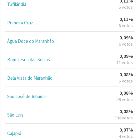
0,12%
Tufilândia
5 votos
0,11%
Primeira Cruz
8 votos
0,09%
Água Doce do Maranhão
6 votos
0,09%
Bom Jesus das Selvas
11 votos
0,08%
Bela Vista do Maranhão
5 votos
0,08%
São José de Ribamar
59 votos
0,08%
São Luís
396 votos
0,07%
Cajapió
4 votos