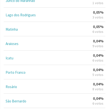
Junco do Maranhão
1 votos
0,05%
Lago dos Rodrigues
3 votos
0,05%
Matinha
6 votos
0,04%
Araioses
9 votos
0,04%
Icatu
6 votos
0,04%
Porto Franco
5 votos
0,04%
Rosário
8 votos
0,04%
São Bernardo
6 votos