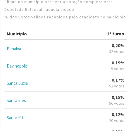
Clique no município para ver a votação completa para
Deputado Estadual naquela cidade
% dos votos válidos recebidos pelo candidato no município
Município
1º turno
0,20%
Penalva
32 votos
0,19%
Davinópolis
15 votos
0,17%
Santa Luzia
52 votos
0,15%
Santa Inês
56 votos
0,12%
Santa Rita
20 votos