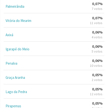
0,07%
Palmeirândia
7 votos
0,07%
Vitória do Mearim
11 votos
0,06%
Axixá
4 votos
0,06%
Igarapé do Meio
5 votos
0,06%
Penalva
10 votos
0,05%
Graça Aranha
2 votos
0,05%
Lago da Pedra
12 votos
0,05%
Pirapemas