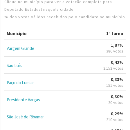
Clique no município para ver a votação completa para
Deputado Estadual naquela cidade
% dos votos válidos recebidos pelo candidato no município
Município
1º turno
1,87%
Vargem Grande
386 votos
0,42%
São Luís
2.152 votos
0,33%
Paço do Lumiar
151 votos
0,30%
Presidente Vargas
20 votos
0,29%
São José de Ribamar
210 votos