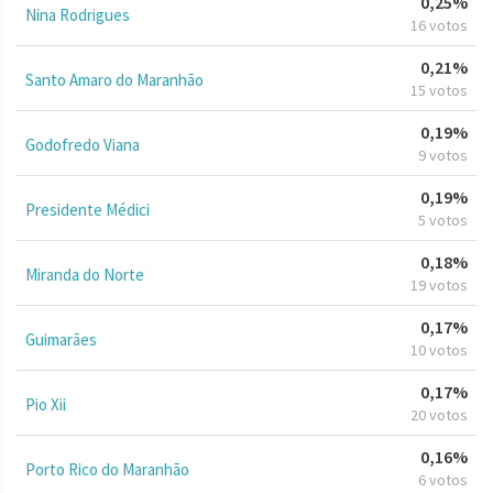
0,25%
Nina Rodrigues
16 votos
0,21%
Santo Amaro do Maranhão
15 votos
0,19%
Godofredo Viana
9 votos
0,19%
Presidente Médici
5 votos
0,18%
Miranda do Norte
19 votos
0,17%
Guimarães
10 votos
0,17%
Pio Xii
20 votos
0,16%
Porto Rico do Maranhão
6 votos