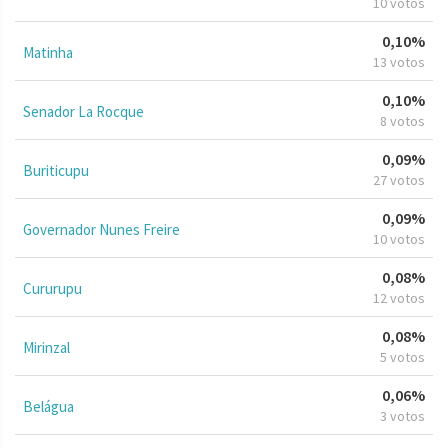
10 votos
0,10%
Matinha
13 votos
0,10%
Senador La Rocque
8 votos
0,09%
Buriticupu
27 votos
0,09%
Governador Nunes Freire
10 votos
0,08%
Cururupu
12 votos
0,08%
Mirinzal
5 votos
0,06%
Belágua
3 votos