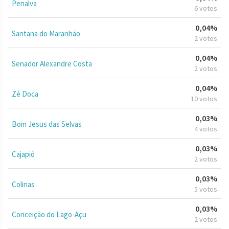
Penalva
6 votos
0,04%
Santana do Maranhão
2 votos
0,04%
Senador Alexandre Costa
2 votos
0,04%
Zé Doca
10 votos
0,03%
Bom Jesus das Selvas
4 votos
0,03%
Cajapió
2 votos
0,03%
Colinas
5 votos
0,03%
Conceição do Lago-Açu
2 votos