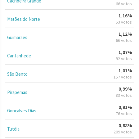
Cachoeira Grande
66 votos
1,16%
Matões do Norte
53 votos
1,12%
Guimarães
66 votos
1,07%
Cantanhede
92 votos
1,01%
São Bento
157 votos
0,99%
Pirapemas
83 votos
0,91%
Gonçalves Dias
76 votos
0,88%
Tutóia
209 votos