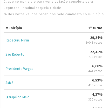
Clique no município para ver a votação completa para
Deputado Estadual naquela cidade
% dos votos válidos recebidos pelo candidato no município
Município
1º turno
29,24%
Itapecuru Mirim
9.043 votos
22,31%
São Roberto
739 votos
6,60%
Presidente Vargas
441 votos
6,53%
Axixá
430 votos
4,37%
Igarapé do Meio
350 votos