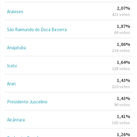
2,07%
Araioses
423 votos
1,87%
São Raimundo do Doca Bezerra
69 votos
1,86%
Anajatuba
234 votos
1,64%
Icatu
238 votos
1,43%
Arari
210 votos
1,43%
Presidente Juscelino
96 votos
1,41%
Alcântara
165 votos
1,26%