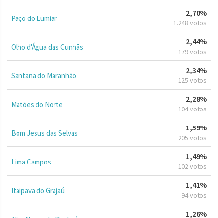
2,70%
Paço do Lumiar
1.248 votos
2,44%
Olho d'Água das Cunhãs
179 votos
2,34%
Santana do Maranhão
125 votos
2,28%
Matões do Norte
104 votos
1,59%
Bom Jesus das Selvas
205 votos
1,49%
Lima Campos
102 votos
1,41%
Itaipava do Grajaú
94 votos
1,26%