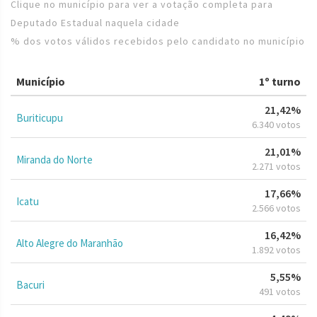
Clique no município para ver a votação completa para
Deputado Estadual naquela cidade
% dos votos válidos recebidos pelo candidato no município
Município
1º turno
21,42%
Buriticupu
6.340 votos
21,01%
Miranda do Norte
2.271 votos
17,66%
Icatu
2.566 votos
16,42%
Alto Alegre do Maranhão
1.892 votos
5,55%
Bacuri
491 votos