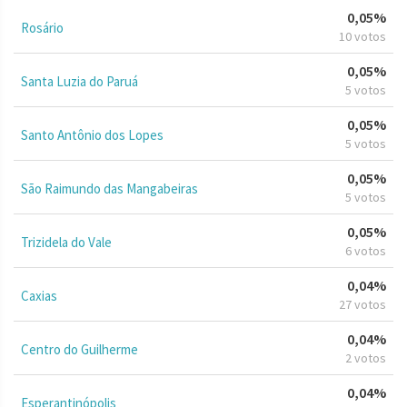
0,05%
Rosário
10 votos
0,05%
Santa Luzia do Paruá
5 votos
0,05%
Santo Antônio dos Lopes
5 votos
0,05%
São Raimundo das Mangabeiras
5 votos
0,05%
Trizidela do Vale
6 votos
0,04%
Caxias
27 votos
0,04%
Centro do Guilherme
2 votos
0,04%
Esperantinópolis