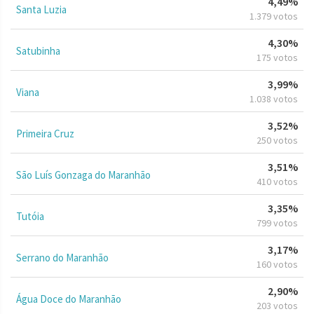
4,49%
Santa Luzia
1.379 votos
4,30%
Satubinha
175 votos
3,99%
Viana
1.038 votos
3,52%
Primeira Cruz
250 votos
3,51%
São Luís Gonzaga do Maranhão
410 votos
3,35%
Tutóia
799 votos
3,17%
Serrano do Maranhão
160 votos
2,90%
Água Doce do Maranhão
203 votos