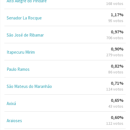
Alto Alegre do Pindaré
168 votos
1,17%
Senador La Rocque
95 votos
0,97%
São José de Ribamar
706 votos
0,90%
Itapecuru Mirim
279 votos
0,82%
Paulo Ramos
86 votos
0,71%
São Mateus do Maranhão
124 votos
0,65%
Axixá
43 votos
0,60%
Araioses
122 votos