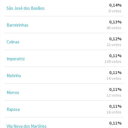
0,14%
São José dos Basílios
6 votos
0,13%
Barreirinhas
40 votos
0,12%
Colinas
22 votos
0,11%
Imperatriz
139 votos
0,11%
Matinha
14 votos
0,11%
Morros
12 votos
0,11%
Raposa
16 votos
0,11%
Vila Nova dos Martírios