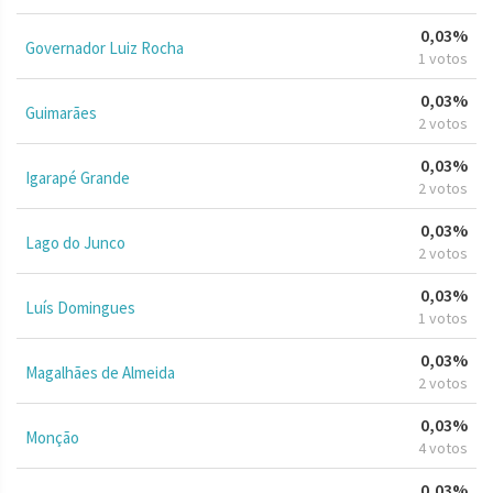
0,03%
Governador Luiz Rocha
1 votos
0,03%
Guimarães
2 votos
0,03%
Igarapé Grande
2 votos
0,03%
Lago do Junco
2 votos
0,03%
Luís Domingues
1 votos
0,03%
Magalhães de Almeida
2 votos
0,03%
Monção
4 votos
0,03%