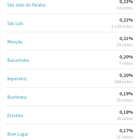
0,23%
São João do Paraíso
14 votos
0,22%
São Luís
1.139 votos
0,21%
Monção
29 votos
0,20%
Bacurituba
7 votos
0,20%
Imperatriz
244 votos
0,19%
Buritirana
15 votos
0,18%
Estreito
28 votos
0,17%
Bom Lugar
11 votos