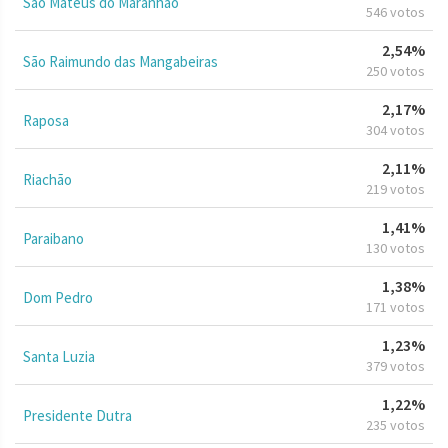
São Mateus do Maranhão
546 votos
2,54%
São Raimundo das Mangabeiras
250 votos
2,17%
Raposa
304 votos
2,11%
Riachão
219 votos
1,41%
Paraibano
130 votos
1,38%
Dom Pedro
171 votos
1,23%
Santa Luzia
379 votos
1,22%
Presidente Dutra
235 votos