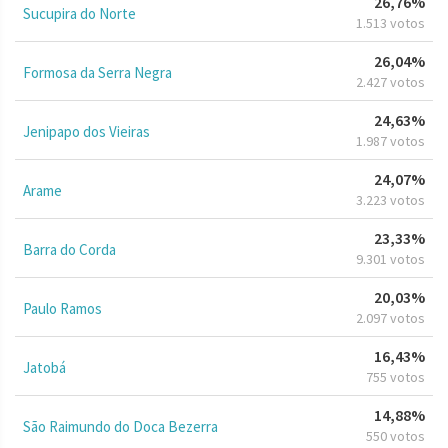
26,76%
Sucupira do Norte
1.513 votos
26,04%
Formosa da Serra Negra
2.427 votos
24,63%
Jenipapo dos Vieiras
1.987 votos
24,07%
Arame
3.223 votos
23,33%
Barra do Corda
9.301 votos
20,03%
Paulo Ramos
2.097 votos
16,43%
Jatobá
755 votos
14,88%
São Raimundo do Doca Bezerra
550 votos