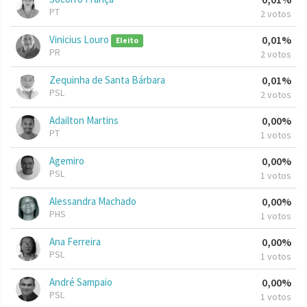
PT
2 votos
Vinicius Louro
0,01%
Eleito
PR
2 votos
Zequinha de Santa Bárbara
0,01%
PSL
2 votos
Adailton Martins
0,00%
PT
1 votos
Agemiro
0,00%
PSL
1 votos
Alessandra Machado
0,00%
PHS
1 votos
Ana Ferreira
0,00%
PSL
1 votos
André Sampaio
0,00%
PSL
1 votos