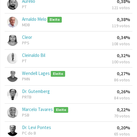
Aurelio
0,38%
PT
121 votos
Arnaldo Melo
0,38%
Eleito
MDB
119 votos
Cleor
0,34%
PPS
108 votos
Cleinaldo Bil
0,32%
PT
100 votos
Wendell Lages
0,27%
Eleito
PMN
86 votos
Dr. Gutemberg
0,26%
PRTB
84 votos
Marcelo Tavares
0,22%
Eleito
PSB
70 votos
Dr. Levi Pontes
0,20%
PC do B
65 votos