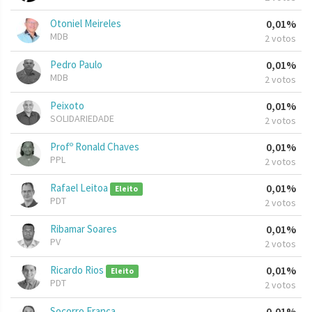
Otoniel Meireles
0,01%
MDB
2 votos
Pedro Paulo
0,01%
MDB
2 votos
Peixoto
0,01%
SOLIDARIEDADE
2 votos
Profº Ronald Chaves
0,01%
PPL
2 votos
Rafael Leitoa
0,01%
Eleito
PDT
2 votos
Ribamar Soares
0,01%
PV
2 votos
Ricardo Rios
0,01%
Eleito
PDT
2 votos
Socorro França
0,01%