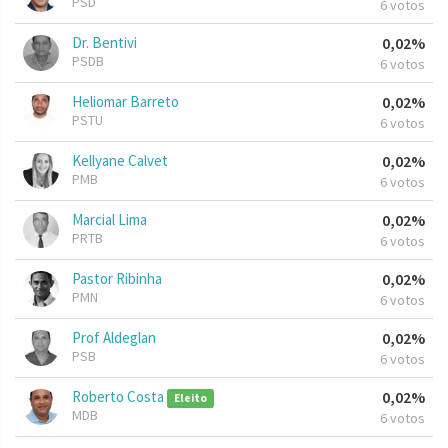
PSD
6 votos
Dr. Bentivi
0,02%
PSDB
6 votos
Heliomar Barreto
0,02%
PSTU
6 votos
Kellyane Calvet
0,02%
PMB
6 votos
Marcial Lima
0,02%
PRTB
6 votos
Pastor Ribinha
0,02%
PMN
6 votos
Prof Aldeglan
0,02%
PSB
6 votos
Roberto Costa
0,02%
Eleito
MDB
6 votos