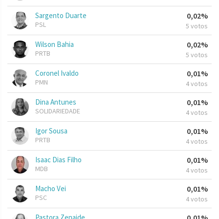
Sargento Duarte
0,02%
PSL
5 votos
Wilson Bahia
0,02%
PRTB
5 votos
Coronel Ivaldo
0,01%
PMN
4 votos
Dina Antunes
0,01%
SOLIDARIEDADE
4 votos
Igor Sousa
0,01%
PRTB
4 votos
Isaac Dias Filho
0,01%
MDB
4 votos
Macho Vei
0,01%
PSC
4 votos
Pastora Zenaide
0,01%