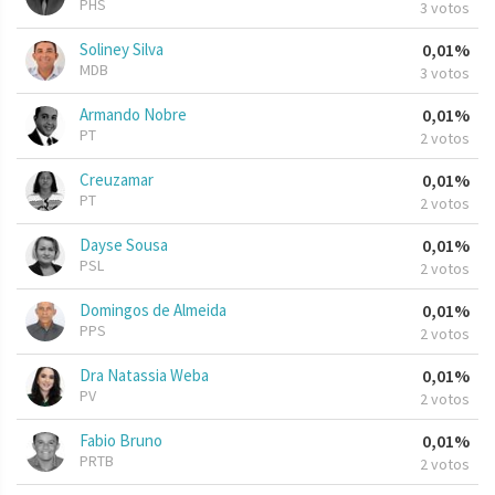
PHS
3 votos
Soliney Silva
0,01%
MDB
3 votos
Armando Nobre
0,01%
PT
2 votos
Creuzamar
0,01%
PT
2 votos
Dayse Sousa
0,01%
PSL
2 votos
Domingos de Almeida
0,01%
PPS
2 votos
Dra Natassia Weba
0,01%
PV
2 votos
Fabio Bruno
0,01%
PRTB
2 votos