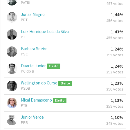
PATRI
497 votos
Jonas Magno
1,44%
PDT
456 votos
Luiz Henrique Lula da Silva
1,43%
PT
455 votos
Barbara Soeiro
1,24%
PSC
395 votos
Duarte Junior
1,24%
Eleito
PC do B
393 votos
Wellington do Curso
1,23%
Eleito
PSDB
390 votos
Mical Damasceno
1,13%
Eleito
PTB
359 votos
Junior Verde
1,10%
PRB
349 votos