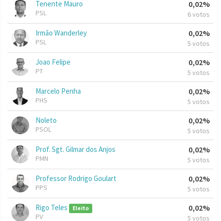
Tenente Mauro
0,02%
PSL
6 votos
Irmão Wanderley
0,02%
PSL
5 votos
Joao Felipe
0,02%
PT
5 votos
Marcelo Penha
0,02%
PHS
5 votos
Noleto
0,02%
PSOL
5 votos
Prof. Sgt. Gilmar dos Anjos
0,02%
PMN
5 votos
Professor Rodrigo Goulart
0,02%
PPS
5 votos
Rigo Teles
0,02%
Eleito
PV
5 votos