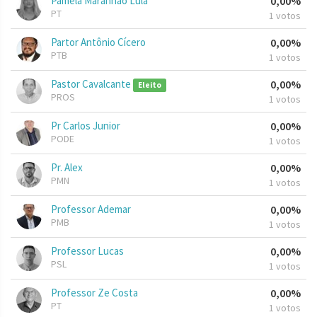
Pamela Maranhão Lula
0,00%
PT
1 votos
Partor Antônio Cícero
0,00%
PTB
1 votos
Pastor Cavalcante
0,00%
Eleito
PROS
1 votos
Pr Carlos Junior
0,00%
PODE
1 votos
Pr. Alex
0,00%
PMN
1 votos
Professor Ademar
0,00%
PMB
1 votos
Professor Lucas
0,00%
PSL
1 votos
Professor Ze Costa
0,00%
PT
1 votos