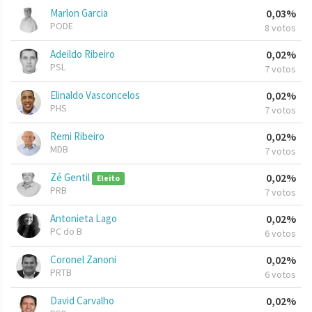
Marlon Garcia
0,03%
PODE
8 votos
Adeildo Ribeiro
0,02%
PSL
7 votos
Elinaldo Vasconcelos
0,02%
PHS
7 votos
Remi Ribeiro
0,02%
MDB
7 votos
Zé Gentil
0,02%
Eleito
PRB
7 votos
Antonieta Lago
0,02%
PC do B
6 votos
Coronel Zanoni
0,02%
PRTB
6 votos
David Carvalho
0,02%