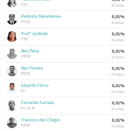
PSL
4 votos
Pedrinho Maranhense
0,01%
PODE
4 votos
Profª Jucileide
0,01%
PTB
4 votos
Alex Paiva
0,01%
PRTB
3 votos
Alex Pereira
0,01%
PRTB
3 votos
Eduardo Ferraz
0,01%
DC
3 votos
Fernando Furtado
0,01%
PC do B
3 votos
Francisco das Chagas
0,01%
PATRI
3 votos