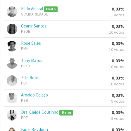
Rildo Amaral
0,03%
Eleito
SOLIDARIEDADE
11 votos
Geanir Santos
0,03%
PSDB
10 votos
Rose Sales
0,03%
PMN
10 votos
Tony Matos
0,03%
PRTB
10 votos
Zito Rolim
0,03%
PDT
10 votos
Arnaldo Colaço
0,03%
PSB
9 votos
Dra. Cleide Coutinho
0,03%
Eleito
PDT
9 votos
Fauzi Beydoun
0,03%