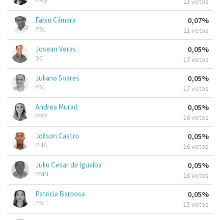
PRB
21 votos
Fabio Câmara
0,07%
PSL
21 votos
Josean Veras
0,05%
DC
17 votos
Juliano Soares
0,05%
PSL
17 votos
Andrea Murad
0,05%
PRP
16 votos
Joilson Castro
0,05%
PHS
16 votos
Julio Cesar de Iguaiba
0,05%
PMN
16 votos
Patricia Barbosa
0,05%
PSL
15 votos