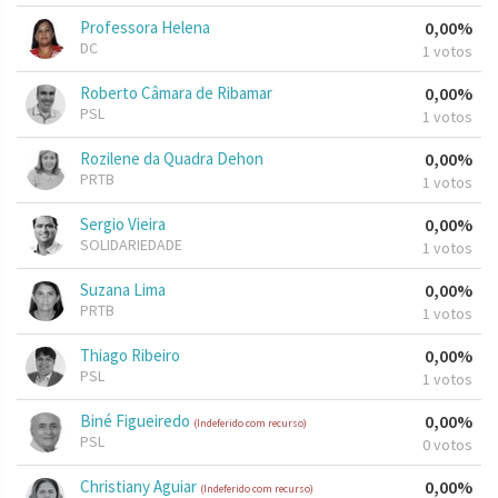
Professora Helena
0,00%
DC
1 votos
Roberto Câmara de Ribamar
0,00%
PSL
1 votos
Rozilene da Quadra Dehon
0,00%
PRTB
1 votos
Sergio Vieira
0,00%
SOLIDARIEDADE
1 votos
Suzana Lima
0,00%
PRTB
1 votos
Thiago Ribeiro
0,00%
PSL
1 votos
Biné Figueiredo
0,00%
(Indeferido com recurso)
PSL
0 votos
Christiany Aguiar
0,00%
(Indeferido com recurso)