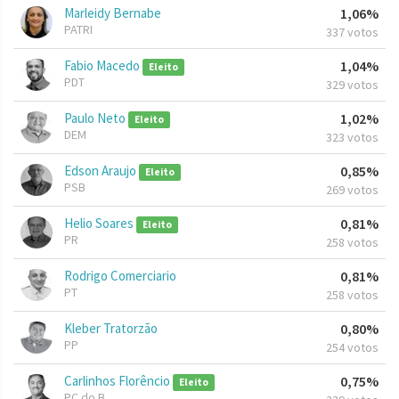
Marleidy Bernabe
1,06%
PATRI
337 votos
Fabio Macedo
1,04%
Eleito
PDT
329 votos
Paulo Neto
1,02%
Eleito
DEM
323 votos
Edson Araujo
0,85%
Eleito
PSB
269 votos
Helio Soares
0,81%
Eleito
PR
258 votos
Rodrigo Comerciario
0,81%
PT
258 votos
Kleber Tratorzão
0,80%
PP
254 votos
Carlinhos Florêncio
0,75%
Eleito
PC do B