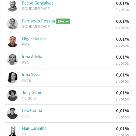
Felipe Gonçalves
0,01%
SOLIDARIEDADE
2 votos
Fernando Pessoa
0,01%
Eleito
SOLIDARIEDADE
2 votos
Higor Barros
0,01%
PMB
2 votos
Irmã Adelia
0,01%
PSC
2 votos
Irmã Silvia
0,01%
PRTB
2 votos
Josy Gomes
0,01%
PC do B
2 votos
Leo Cunha
0,01%
PSC
2 votos
Nair Carvalho
0,01%
PT
2 votos