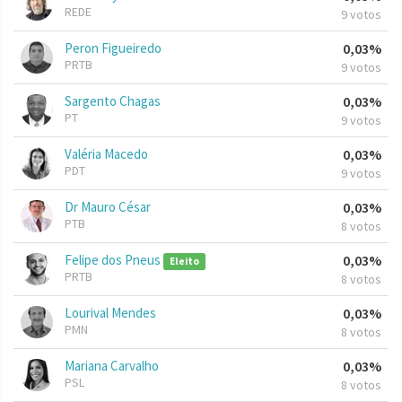
REDE
9 votos
Peron Figueiredo
0,03%
PRTB
9 votos
Sargento Chagas
0,03%
PT
9 votos
Valéria Macedo
0,03%
PDT
9 votos
Dr Mauro César
0,03%
PTB
8 votos
Felipe dos Pneus
0,03%
Eleito
PRTB
8 votos
Lourival Mendes
0,03%
PMN
8 votos
Mariana Carvalho
0,03%
PSL
8 votos