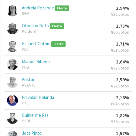
Andreia Rezende
2,94%
Eleito
DEM
932 votos
Othelino Neto
2,73%
Eleito
PC do B
866 votos
Glalbert Cutrim
2,71%
Eleito
PDT
861 votos
Manoel Ribeiro
2,64%
PRB
837 votos
Ariston
2,59%
AVANTE
822 votos
Edivaldo Holanda
2,16%
PTC
684 votos
Guilherme Paz
1,82%
PSDB
576 votos
Jota Pinto
1,57%