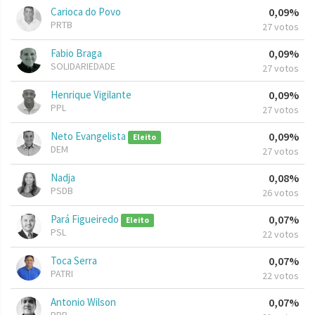
Carioca do Povo
0,09%
PRTB
27 votos
Fabio Braga
0,09%
SOLIDARIEDADE
27 votos
Henrique Vigilante
0,09%
PPL
27 votos
Neto Evangelista
0,09%
Eleito
DEM
27 votos
Nadja
0,08%
PSDB
26 votos
Pará Figueiredo
0,07%
Eleito
PSL
22 votos
Toca Serra
0,07%
PATRI
22 votos
Antonio Wilson
0,07%