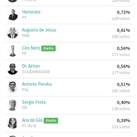
239 votos
Honorato
0,72%
PT
229 votos
Augusto de Jesus
0,61%
PRB
193 votos
Ciro Neto
0,56%
Eleito
PP
177 votos
Dr. Airton
0,56%
SOLIDARIEDADE
177 votos
Antonio Peroba
0,51%
PSL
161 votos
Sergio Frota
0,40%
PR
126 votos
Ana do Gás
0,38%
Eleito
PC do B
122 votos