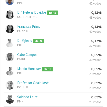
PPL
42 votos
Drª Helena Duailibe
0,13%
Eleito
SOLIDARIEDADE
41 votos
Francisca Primo
0,13%
PC do B
40 votos
Dr. Yglesio
0,12%
Eleito
PDT
37 votos
Cabo Campos
0,09%
PATRI
30 votos
Marcio Honaiser
0,09%
Eleito
PDT
29 votos
Professor Odair José
0,09%
PC do B
29 votos
Soldado Leite
0,09%
PMN
28 votos