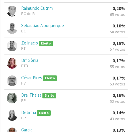
Raimundo Cutrim
0,20%
PC do B
65 votos
Sebastião Albuquerque
0,18%
DC
58 votos
Ze Inacio
0,18%
Eleito
PT
57 votos
Drª Sônia
0,17%
PTB
55 votos
César Pires
0,17%
Eleito
PV
53 votos
Dra. Thaiza
0,16%
Eleito
PP
52 votos
Detinha
0,14%
Eleito
PR
43 votos
Garcia
0,13%