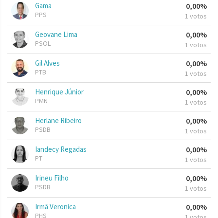
Gama
0,00%
PPS
1 votos
Geovane Lima
0,00%
PSOL
1 votos
Gil Alves
0,00%
PTB
1 votos
Henrique Júnior
0,00%
PMN
1 votos
Herlane Ribeiro
0,00%
PSDB
1 votos
Iandecy Regadas
0,00%
PT
1 votos
Irineu Filho
0,00%
PSDB
1 votos
Irmã Veronica
0,00%
PHS
1 votos