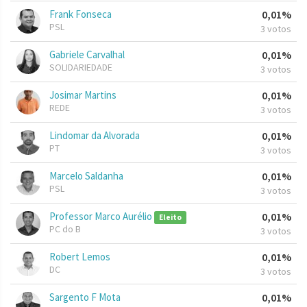
Frank Fonseca
0,01%
PSL
3 votos
Gabriele Carvalhal
0,01%
SOLIDARIEDADE
3 votos
Josimar Martins
0,01%
REDE
3 votos
Lindomar da Alvorada
0,01%
PT
3 votos
Marcelo Saldanha
0,01%
PSL
3 votos
Professor Marco Aurélio
0,01%
Eleito
PC do B
3 votos
Robert Lemos
0,01%
DC
3 votos
Sargento F Mota
0,01%