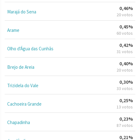
0,46%
Marajá do Sena
20 votos
0,45%
Arame
60 votos
0,42%
Olho d'Água das Cunhãs
31 votos
0,40%
Brejo de Areia
20 votos
0,30%
Trizidela do Vale
33 votos
0,25%
Cachoeira Grande
13 votos
0,23%
Chapadinha
87 votos
0,21%