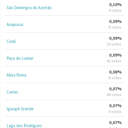
0,10%
São Domingos do Azeitão
4 votos
0,09%
Anapurus
8 votos
0,09%
Codó
33 votos
0,09%
Paço do Lumiar
41 votos
0,08%
Mata Roma
8 votos
0,07%
Caxias
49 votos
0,07%
Igarapé Grande
4 votos
0,07%
Lago dos Rodrigues