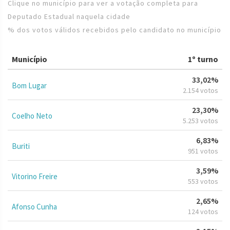
Clique no município para ver a votação completa para
Deputado Estadual naquela cidade
% dos votos válidos recebidos pelo candidato no município
Município
1º turno
33,02%
Bom Lugar
2.154 votos
23,30%
Coelho Neto
5.253 votos
6,83%
Buriti
951 votos
3,59%
Vitorino Freire
553 votos
2,65%
Afonso Cunha
124 votos