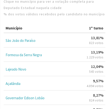
Clique no município para ver a votação completa para
Deputado Estadual naquela cidade
% dos votos válidos recebidos pelo candidato no município
Município
1º turno
13,81%
São João do Paraíso
823 votos
13,19%
Formosa da Serra Negra
1.229 votos
12,04%
Lajeado Novo
545 votos
9,57%
Açailândia
4.894 votos
8,27%
Governador Edison Lobão
824 votos