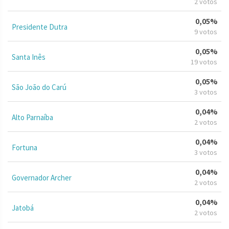
2 votos
0,05%
Presidente Dutra
9 votos
0,05%
Santa Inês
19 votos
0,05%
São João do Carú
3 votos
0,04%
Alto Parnaíba
2 votos
0,04%
Fortuna
3 votos
0,04%
Governador Archer
2 votos
0,04%
Jatobá
2 votos