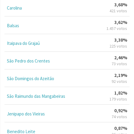
3,68%
Carolina
421 votos
3,62%
Balsas
1.457 votos
3,38%
Itaipava do Grajaú
225 votos
2,46%
São Pedro dos Crentes
73 votos
2,19%
São Domingos do Azeitão
92 votos
1,82%
São Raimundo das Mangabeiras
179 votos
0,92%
Jenipapo dos Vieiras
74 votos
0,87%
Benedito Leite