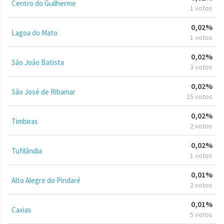
Centro do Guilherme
1 votos
0,02%
Lagoa do Mato
1 votos
0,02%
São João Batista
3 votos
0,02%
São José de Ribamar
15 votos
0,02%
Timbiras
2 votos
0,02%
Tufilândia
1 votos
0,01%
Alto Alegre do Pindaré
2 votos
0,01%
Caxias
5 votos