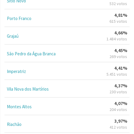
Sítio Novo
532 votos
4,81%
Porto Franco
615 votos
4,66%
Grajaú
1.484 votos
4,45%
São Pedro da Água Branca
269 votos
4,41%
Imperatriz
5.451 votos
4,37%
Vila Nova dos Martírios
230 votos
4,07%
Montes Altos
204 votos
3,97%
Riachão
412 votos