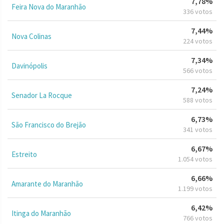
7,78%
Feira Nova do Maranhão
336 votos
7,44%
Nova Colinas
224 votos
7,34%
Davinópolis
566 votos
7,24%
Senador La Rocque
588 votos
6,73%
São Francisco do Brejão
341 votos
6,67%
Estreito
1.054 votos
6,66%
Amarante do Maranhão
1.199 votos
6,42%
Itinga do Maranhão
766 votos