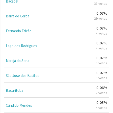
Bacabal
31 votos
0,07%
Barra do Corda
29 votos
0,07%
Fernando Falcão
4 votos
0,07%
Lago dos Rodrigues
4 votos
0,07%
Marajá do Sena
3 votos
0,07%
São José dos Basílios
3 votos
0,06%
Bacurituba
2 votos
0,05%
Cândido Mendes
5 votos