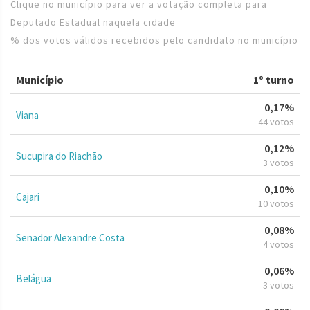
Clique no município para ver a votação completa para
Deputado Estadual naquela cidade
% dos votos válidos recebidos pelo candidato no município
Município
1º turno
0,17%
Viana
44 votos
0,12%
Sucupira do Riachão
3 votos
0,10%
Cajari
10 votos
0,08%
Senador Alexandre Costa
4 votos
0,06%
Belágua
3 votos