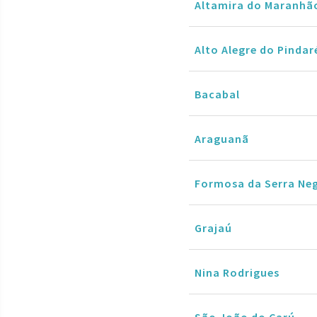
Altamira do Maranhã
Alto Alegre do Pindar
Bacabal
Araguanã
Formosa da Serra Ne
Grajaú
Nina Rodrigues
São João do Carú