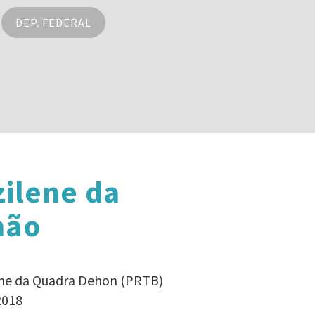
DEP. FEDERAL
ilene da
hão
lene da Quadra Dehon (PRTB)
2018