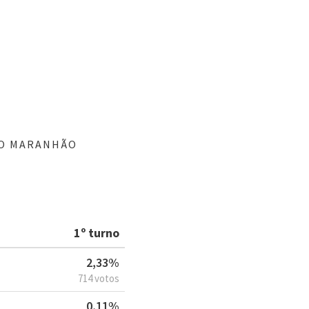
NO MARANHÃO
1º turno
2,33%
714 votos
0,11%