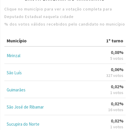
Clique no município para ver a votação completa para
Deputado Estadual naquela cidade
% dos votos válidos recebidos pelo candidato no município
Município
1º turno
0,08%
Mirinzal
5 votos
0,06%
São Luís
327 votos
0,02%
Guimarães
1 votos
0,02%
São José de Ribamar
16 votos
0,02%
Sucupira do Norte
1 votos