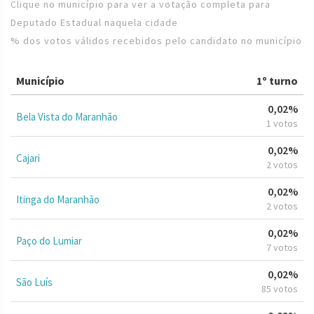
Clique no município para ver a votação completa para
Deputado Estadual naquela cidade
% dos votos válidos recebidos pelo candidato no município
Município
1º turno
0,02%
Bela Vista do Maranhão
1 votos
0,02%
Cajari
2 votos
0,02%
Itinga do Maranhão
2 votos
0,02%
Paço do Lumiar
7 votos
0,02%
São Luís
85 votos