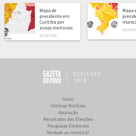
Mapa de
Mapa e
presidente em
presid
Curitiba por
municíp
zonas eleitorais
28/10/20
31/10/2018
ELEIÇÕES
2018
Início
Últimas Notícias
Apuração
Resultados das Eleições
Pesquisas Eleitorais
Verdade ou mentira?