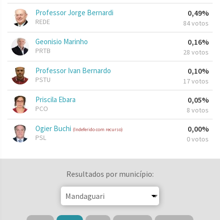
Professor Jorge Bernardi
0,49%
REDE
84 votos
Geonisio Marinho
0,16%
PRTB
28 votos
Professor Ivan Bernardo
0,10%
PSTU
17 votos
Priscila Ebara
0,05%
PCO
8 votos
Ogier Buchi
0,00%
(Indeferido com recurso)
PSL
0 votos
Resultados por município: