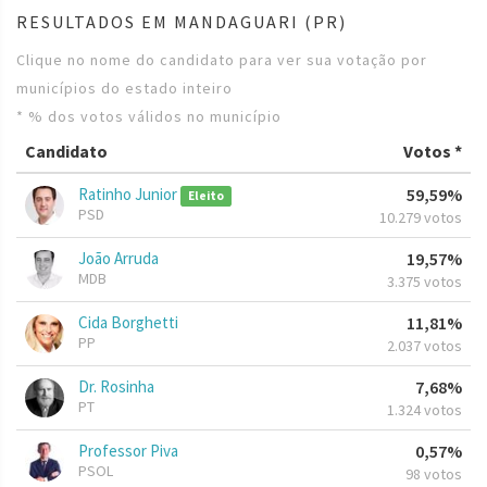
RESULTADOS EM MANDAGUARI (PR)
Clique no nome do candidato para ver sua votação por
municípios do estado inteiro
* % dos votos válidos no município
Candidato
Votos *
Ratinho Junior
59,59%
Eleito
PSD
10.279 votos
João Arruda
19,57%
MDB
3.375 votos
Cida Borghetti
11,81%
PP
2.037 votos
Dr. Rosinha
7,68%
PT
1.324 votos
Professor Piva
0,57%
PSOL
98 votos