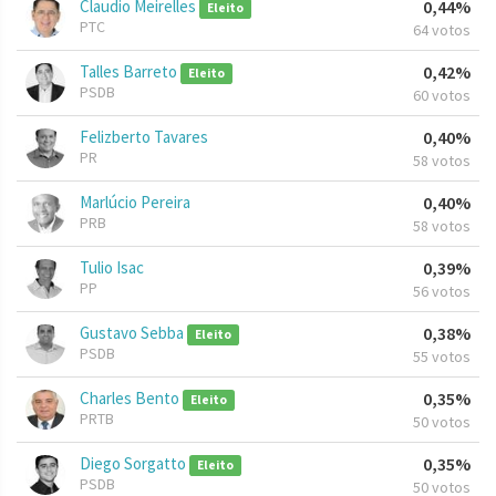
Claudio Meirelles
0,44%
Eleito
PTC
64 votos
Talles Barreto
0,42%
Eleito
PSDB
60 votos
Felizberto Tavares
0,40%
PR
58 votos
Marlúcio Pereira
0,40%
PRB
58 votos
Tulio Isac
0,39%
PP
56 votos
Gustavo Sebba
0,38%
Eleito
PSDB
55 votos
Charles Bento
0,35%
Eleito
PRTB
50 votos
Diego Sorgatto
0,35%
Eleito
PSDB
50 votos