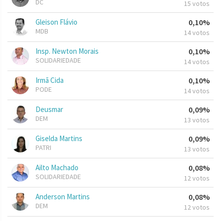
DC
15 votos
Gleison Flávio
0,10%
MDB
14 votos
Insp. Newton Morais
0,10%
SOLIDARIEDADE
14 votos
Irmã Cida
0,10%
PODE
14 votos
Deusmar
0,09%
DEM
13 votos
Giselda Martins
0,09%
PATRI
13 votos
Ailto Machado
0,08%
SOLIDARIEDADE
12 votos
Anderson Martins
0,08%
DEM
12 votos