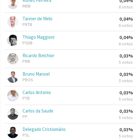
Rones Ferreira
0,04%
MDB
6 votos
Tanner de Melo
0,04%
PRTB
6 votos
Thiago Maggioni
0,04%
PSDB
6 votos
Ricardo Belchior
0,03%
PRB
5 votos
Bruno Manoel
0,03%
PROS
5 votos
Carlos Antonio
0,03%
PTB
5 votos
Carlos da Saude
0,03%
PP
5 votos
Delegado Cristiomário
0,03%
PSL
5 votos