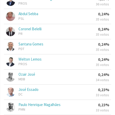
PROS
36 votos
Abdul Sebba
0,24%
PSL
35 votos
Coronel Belelli
0,24%
PR
35 votos
Santana Gomes
0,24%
PDT
35 votos
Welton Lemos
0,24%
PROS
35 votos
Ozair José
0,24%
MDB
34 votos
José Essado
0,23%
DC
33 votos
Paulo Henrique Magalhães
0,23%
PMN
33 votos