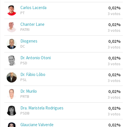
Carlos Lacerda
0,02%
PT
3 votos
Chanter Lane
0,02%
PATRI
3 votos
Diogenes
0,02%
DC
3 votos
Dr. Antonio Otoni
0,02%
PSD
3 votos
Dr. Fábio Lôbo
0,02%
PSL
3 votos
Dr. Murilo
0,02%
PRTB
3 votos
Dra. Maristela Rodrigues
0,02%
PSDB
3 votos
Glauciane Valverde
0,02%