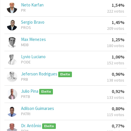
Neto Karfan
1,54%
PR
222 votos
Sergio Bravo
1,45%
PROS
209 votos
Max Menezes
1,25%
MDB
180 votos
Lyvio Luciano
1,06%
PODE
152 votos
Jeferson Rodrigues
0,96%
Eleito
PRB
138 votos
Julio Pina
0,92%
Eleito
PRTB
133 votos
Adilson Guimaraes
0,80%
PATRI
115 votos
Dr. Antônio
0,77%
Eleito