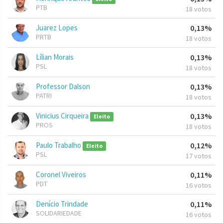
PTB
18 votos
Juarez Lopes
0,13%
PRTB
18 votos
Lílian Morais
0,13%
PSL
18 votos
Professor Dalson
0,13%
PATRI
18 votos
Vinicius Cirqueira
0,13%
Eleito
PROS
18 votos
Paulo Trabalho
0,12%
Eleito
PSL
17 votos
Coronel Viveiros
0,11%
PDT
16 votos
Denício Trindade
0,11%
SOLIDARIEDADE
16 votos