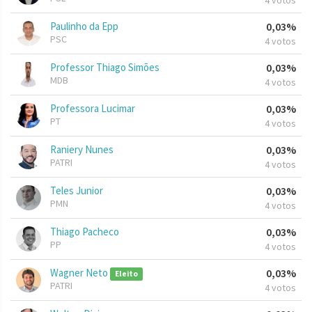
4 votos
Paulinho da Epp
0,03%
PSC
4 votos
Professor Thiago Simões
0,03%
MDB
4 votos
Professora Lucimar
0,03%
PT
4 votos
Raniery Nunes
0,03%
PATRI
4 votos
Teles Junior
0,03%
PMN
4 votos
Thiago Pacheco
0,03%
PP
4 votos
Wagner Neto
0,03%
Eleito
PATRI
4 votos