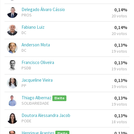
Delegado Álvaro Cássio
0,14%
PROS
20 votos
Fabiano Luiz
0,14%
DC
20 votos
Anderson Mota
0,13%
DC
19 votos
Francisco Oliveira
0,13%
PSDB
19 votos
Jacqueline Vieira
0,13%
PP
19 votos
Thiago Albernaz
0,13%
Eleito
SOLIDARIEDADE
19 votos
Doutora Alessandra Jacob
0,13%
PODE
18 votos
Henrique Arantes
0,13%
Eleito