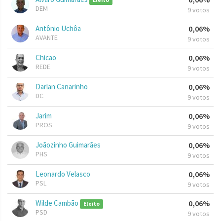
Eleito
DEM
9 votos
Antônio Uchôa
0,06%
AVANTE
9 votos
Chicao
0,06%
REDE
9 votos
Darlan Canarinho
0,06%
DC
9 votos
Jarim
0,06%
PROS
9 votos
Joãozinho Guimarães
0,06%
PHS
9 votos
Leonardo Velasco
0,06%
PSL
9 votos
Wilde Cambão
0,06%
Eleito
PSD
9 votos