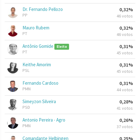
Dr. Fernando Pellozo
0,32%
PP
46 votos
Mauro Rubem
0,32%
PT
46 votos
Antônio Gomide
0,31%
Eleito
PT
45 votos
Keithe Amorim
0,31%
PSL
45 votos
Fernando Cardoso
0,31%
PMN
44 votos
Simeyzon Silveira
0,28%
PSD
41 votos
Antonio Pereira - Agro
0,26%
PMN
37 votos
Comandante Helbingen
0,25%