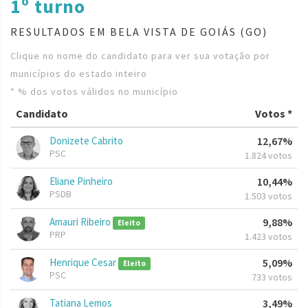
1º turno
RESULTADOS EM BELA VISTA DE GOIÁS (GO)
Clique no nome do candidato para ver sua votação por
municípios do estado inteiro
* % dos votos válidos no município
Candidato
Votos *
Donizete Cabrito
12,67%
PSC
1.824 votos
Eliane Pinheiro
10,44%
PSDB
1.503 votos
Amauri Ribeiro
9,88%
Eleito
PRP
1.423 votos
Henrique Cesar
5,09%
Eleito
PSC
733 votos
Tatiana Lemos
3,49%