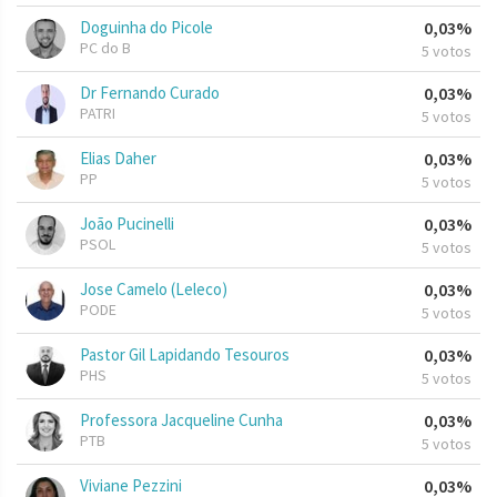
Doguinha do Picole
0,03%
PC do B
5 votos
Dr Fernando Curado
0,03%
PATRI
5 votos
Elias Daher
0,03%
PP
5 votos
João Pucinelli
0,03%
PSOL
5 votos
Jose Camelo (Leleco)
0,03%
PODE
5 votos
Pastor Gil Lapidando Tesouros
0,03%
PHS
5 votos
Professora Jacqueline Cunha
0,03%
PTB
5 votos
Viviane Pezzini
0,03%