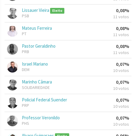
Lissauer Vieira
0,08%
Eleito
PSB
11 votos
Mateus Ferreira
0,08%
PT
11 votos
Pastor Geraldinho
0,08%
PRB
11 votos
Israel Mariano
0,07%
DEM
10 votos
Marinho Câmara
0,07%
SOLIDARIEDADE
10 votos
Policial Federal Suender
0,07%
PRP
10 votos
Professor Veronildo
0,07%
PHS
10 votos
Alvaro Guimaraes
0,06%