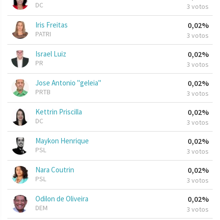
DC
3 votos
Iris Freitas
0,02%
PATRI
3 votos
Israel Luiz
0,02%
PR
3 votos
Jose Antonio "geleia"
0,02%
PRTB
3 votos
Kettrin Priscilla
0,02%
DC
3 votos
Maykon Henrique
0,02%
PSL
3 votos
Nara Coutrin
0,02%
PSL
3 votos
Odilon de Oliveira
0,02%
DEM
3 votos