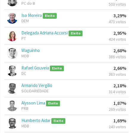
PC do B
503 votos
Iso Moreira
3,29%
Eleito
DEM
473 votos
Delegada Adriana Accorsi
2,95%
Eleito
PT
424 votos
Waguinho
2,68%
MDB
386 votos
Rafael Gouveia
2,66%
Eleito
DC
383 votos
Armando Vergílio
2,18%
SOLIDARIEDADE
314 votos
Alysson Lima
1,87%
Eleito
PRB
269 votos
Humberto Aidar
1,69%
Eleito
MDB
243 votos