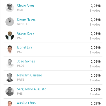
Clécio Alves
0,06%
MDB
8 votos
Dione Naves
0,06%
AVANTE
8 votos
Gilson Rosa
0,06%
PSL
8 votos
Izonel Lira
0,06%
PSL
8 votos
João Gomes
0,06%
PSDB
8 votos
Maycllyn Carreiro
0,06%
PRTB
8 votos
Sarg. Mário Augusto
0,06%
PHS
8 votos
Aurélio Fábio
0,05%