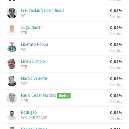
Frei Valdair Valdair Jesus
0,04%
DC
6 votos
Gugu Nader
0,04%
PTB
6 votos
Liberato Póvoa
0,04%
PSL
6 votos
Lineu Olimpio
0,04%
PTB
6 votos
Marcio Valente
0,04%
PSB
6 votos
Paulo Cezar Martins
0,04%
Eleito
MDB
6 votos
Rodrigão
0,04%
SOLIDARIEDADE
6 votos