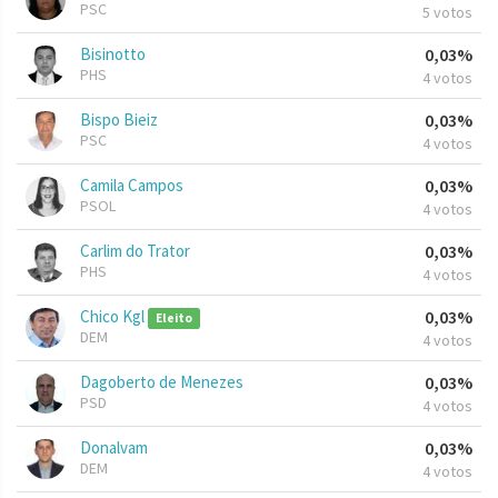
PSC
5 votos
Bisinotto
0,03%
PHS
4 votos
Bispo Bieiz
0,03%
PSC
4 votos
Camila Campos
0,03%
PSOL
4 votos
Carlim do Trator
0,03%
PHS
4 votos
Chico Kgl
0,03%
Eleito
DEM
4 votos
Dagoberto de Menezes
0,03%
PSD
4 votos
Donalvam
0,03%
DEM
4 votos