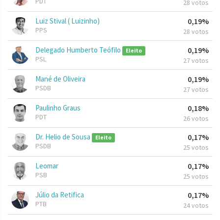
PDT
28 votos
Luiz Stival ( Luizinho)
0,19%
PPS
28 votos
Delegado Humberto Teófilo
0,19%
Eleito
PSL
27 votos
Mané de Oliveira
0,19%
PSDB
27 votos
Paulinho Graus
0,18%
PDT
26 votos
Dr. Helio de Sousa
0,17%
Eleito
PSDB
25 votos
Leomar
0,17%
PSB
25 votos
Júlio da Retifica
0,17%
PTB
24 votos