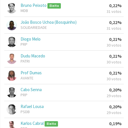
Bruno Peixoto
0,22%
Eleito
MDB
31 votos
João Bosco Uchoa (Bosquinho)
0,22%
SOLIDARIEDADE
31 votos
Diogo Melo
0,21%
PRP
30 votos
Dudu Macedo
0,21%
PATRI
30 votos
Prof Dumas
0,21%
AVANTE
30 votos
Cabo Senna
0,20%
PRP
29 votos
Rafael Lousa
0,20%
PSDB
29 votos
Karlos Cabral
0,19%
Eleito