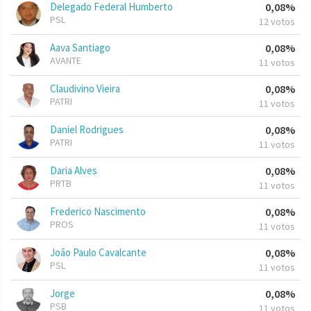
Delegado Federal Humberto
0,08%
PSL
12 votos
Aava Santiago
0,08%
AVANTE
11 votos
Claudivino Vieira
0,08%
PATRI
11 votos
Daniel Rodrigues
0,08%
PATRI
11 votos
Daria Alves
0,08%
PRTB
11 votos
Frederico Nascimento
0,08%
PROS
11 votos
João Paulo Cavalcante
0,08%
PSL
11 votos
Jorge
0,08%
PSB
11 votos