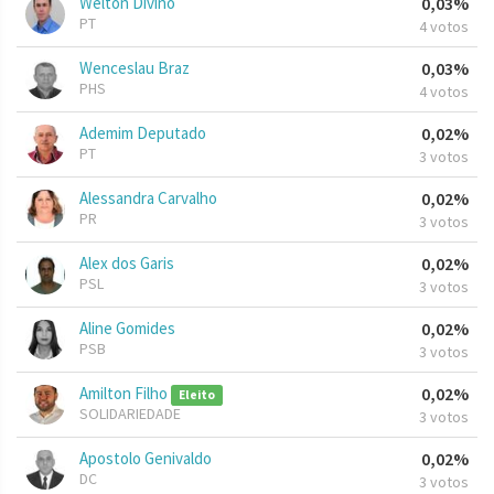
Welton Divino
0,03%
PT
4 votos
Wenceslau Braz
0,03%
PHS
4 votos
Ademim Deputado
0,02%
PT
3 votos
Alessandra Carvalho
0,02%
PR
3 votos
Alex dos Garis
0,02%
PSL
3 votos
Aline Gomides
0,02%
PSB
3 votos
Amilton Filho
0,02%
Eleito
SOLIDARIEDADE
3 votos
Apostolo Genivaldo
0,02%
DC
3 votos