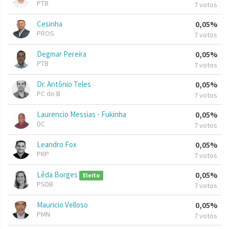
PTB
7 votos
Cesinha
0,05%
PROS
7 votos
Degmar Pereira
0,05%
PTB
7 votos
Dr. Antônio Teles
0,05%
PC do B
7 votos
Laurencio Messias - Fukinha
0,05%
DC
7 votos
Leandro Fox
0,05%
PRP
7 votos
Lêda Borges
0,05%
Eleito
PSDB
7 votos
Mauricio Velloso
0,05%
PMN
7 votos