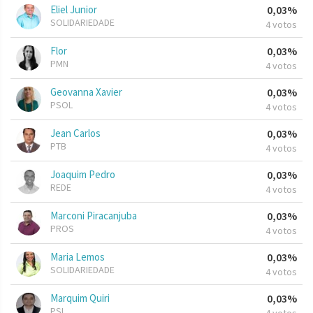
Eliel Junior
0,03%
SOLIDARIEDADE
4 votos
Flor
0,03%
PMN
4 votos
Geovanna Xavier
0,03%
PSOL
4 votos
Jean Carlos
0,03%
PTB
4 votos
Joaquim Pedro
0,03%
REDE
4 votos
Marconi Piracanjuba
0,03%
PROS
4 votos
Maria Lemos
0,03%
SOLIDARIEDADE
4 votos
Marquim Quiri
0,03%
PSL