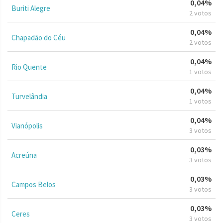
0,04%
Buriti Alegre
2 votos
0,04%
Chapadão do Céu
2 votos
0,04%
Rio Quente
1 votos
0,04%
Turvelândia
1 votos
0,04%
Vianópolis
3 votos
0,03%
Acreúna
3 votos
0,03%
Campos Belos
3 votos
0,03%
Ceres
3 votos