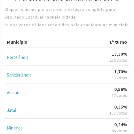
Clique no município para ver a votação completa para
Deputado Estadual naquela cidade
% dos votos válidos recebidos pelo candidato no município
Município
1º turno
13,30%
Portelândia
276 votos
1,70%
Sanclerlândia
83 votos
0,56%
Anicuns
57 votos
0,35%
Jataí
153 votos
0,24%
Mineiros
66 votos