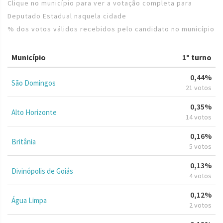
Clique no município para ver a votação completa para
Deputado Estadual naquela cidade
% dos votos válidos recebidos pelo candidato no município
Município
1º turno
0,44%
São Domingos
21 votos
0,35%
Alto Horizonte
14 votos
0,16%
Britânia
5 votos
0,13%
Divinópolis de Goiás
4 votos
0,12%
Água Limpa
2 votos