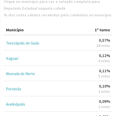
Clique no município para ver a votação completa para
Deputado Estadual naquela cidade
% dos votos válidos recebidos pelo candidato no município
Município
1º turno
0,57%
Terezópolis de Goiás
24 votos
0,12%
Itaguari
4 votos
0,11%
Alvorada do Norte
5 votos
0,10%
Porteirão
2 votos
0,09%
Avelinópolis
2 votos