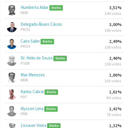
Humberto Aidar
3,51%
Eleito
MDB
194 votos
Delegado Álvaro Cássio
3,00%
PROS
166 votos
Cairo Salim
2,49%
Eleito
PROS
138 votos
Dr. Helio de Sousa
2,46%
Eleito
PSDB
136 votos
Max Menezes
1,86%
MDB
103 votos
Karlos Cabral
1,61%
Eleito
PDT
89 votos
Alysson Lima
1,41%
Eleito
PRB
78 votos
Lissauer Vieira
1,32%
Eleito