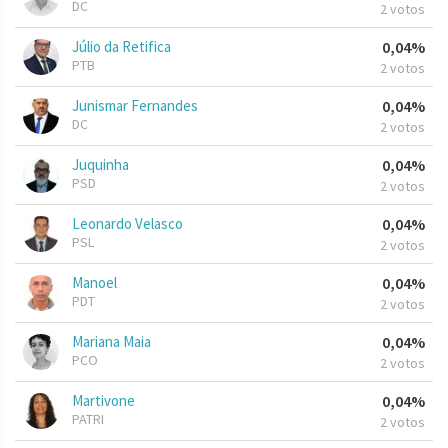
DC
2 votos
Júlio da Retifica
0,04%
PTB
2 votos
Junismar Fernandes
0,04%
DC
2 votos
Juquinha
0,04%
PSD
2 votos
Leonardo Velasco
0,04%
PSL
2 votos
Manoel
0,04%
PDT
2 votos
Mariana Maia
0,04%
PCO
2 votos
Martivone
0,04%
PATRI
2 votos