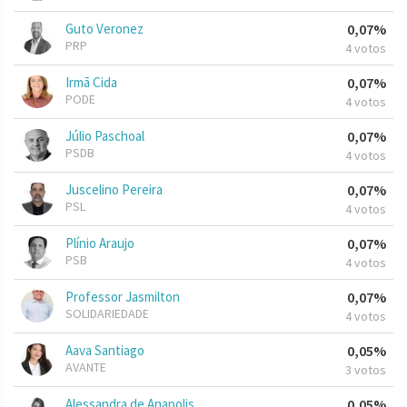
Guto Veronez
0,07%
PRP
4 votos
Irmã Cida
0,07%
PODE
4 votos
Júlio Paschoal
0,07%
PSDB
4 votos
Juscelino Pereira
0,07%
PSL
4 votos
Plínio Araujo
0,07%
PSB
4 votos
Professor Jasmilton
0,07%
SOLIDARIEDADE
4 votos
Aava Santiago
0,05%
AVANTE
3 votos
Alessandra de Anapolis
0,05%