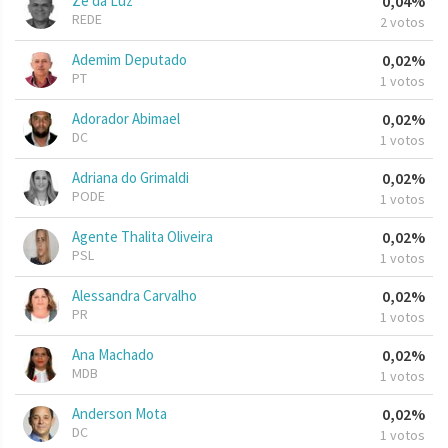
Zé da Luz
0,04%
REDE
2 votos
Ademim Deputado
0,02%
PT
1 votos
Adorador Abimael
0,02%
DC
1 votos
Adriana do Grimaldi
0,02%
PODE
1 votos
Agente Thalita Oliveira
0,02%
PSL
1 votos
Alessandra Carvalho
0,02%
PR
1 votos
Ana Machado
0,02%
MDB
1 votos
Anderson Mota
0,02%
DC
1 votos