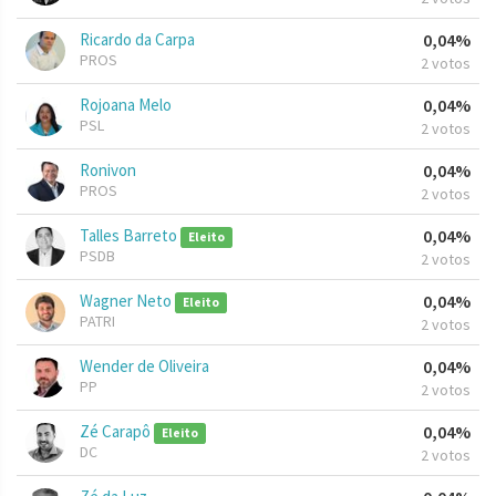
Ricardo da Carpa
0,04%
PROS
2 votos
Rojoana Melo
0,04%
PSL
2 votos
Ronivon
0,04%
PROS
2 votos
Talles Barreto
0,04%
Eleito
PSDB
2 votos
Wagner Neto
0,04%
Eleito
PATRI
2 votos
Wender de Oliveira
0,04%
PP
2 votos
Zé Carapô
0,04%
Eleito
DC
2 votos