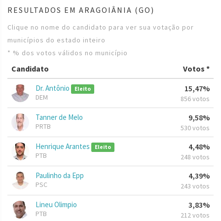
RESULTADOS EM ARAGOIÂNIA (GO)
Clique no nome do candidato para ver sua votação por
municípios do estado inteiro
* % dos votos válidos no município
Candidato
Votos *
Dr. Antônio
15,47%
Eleito
DEM
856 votos
Tanner de Melo
9,58%
PRTB
530 votos
Henrique Arantes
4,48%
Eleito
PTB
248 votos
Paulinho da Epp
4,39%
PSC
243 votos
Lineu Olimpio
3,83%
PTB
212 votos