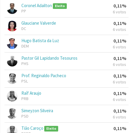
Coronel Adailton
0,11%
Eleito
PP
6 votos
Glauciane Valverde
0,11%
DC
6 votos
Hugo Batista da Luz
0,11%
DEM
6 votos
Pastor Gil Lapidando Tesouros
0,11%
PHS
6 votos
Prof. Reginaldo Pacheco
0,11%
PSL
6 votos
Raíf Araujo
0,11%
PRB
6 votos
Simeyzon Silveira
0,11%
PSD
6 votos
Tião Caroço
0,11%
Eleito