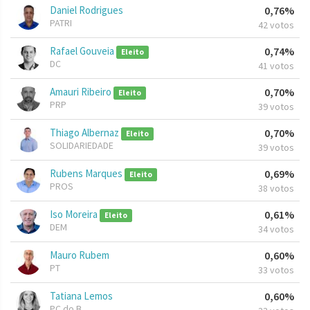
Daniel Rodrigues
0,76%
PATRI
42 votos
Rafael Gouveia
0,74%
Eleito
DC
41 votos
Amauri Ribeiro
0,70%
Eleito
PRP
39 votos
Thiago Albernaz
0,70%
Eleito
SOLIDARIEDADE
39 votos
Rubens Marques
0,69%
Eleito
PROS
38 votos
Iso Moreira
0,61%
Eleito
DEM
34 votos
Mauro Rubem
0,60%
PT
33 votos
Tatiana Lemos
0,60%
PC do B