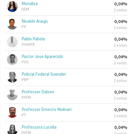
Monalisa
0,04%
DEM
2 votos
Nivaldo Araujo
0,04%
PP
2 votos
Pablo Pabola
0,04%
AVANTE
2 votos
Pastor Jose Aparecido
0,04%
PHS
2 votos
Policial Federal Suender
0,04%
PRP
2 votos
Professor Dalson
0,04%
PATRI
2 votos
Professor Ernesto Molinari
0,04%
PT
2 votos
Professora Lucelia
0,04%
PATRI
2 votos