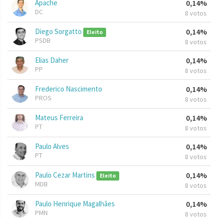
Apache
0,14%
DC
8 votos
Diego Sorgatto
0,14%
Eleito
PSDB
8 votos
Elias Daher
0,14%
PP
8 votos
Frederico Nascimento
0,14%
PROS
8 votos
Mateus Ferreira
0,14%
PT
8 votos
Paulo Alves
0,14%
PT
8 votos
Paulo Cezar Martins
0,14%
Eleito
MDB
8 votos
Paulo Henrique Magalhães
0,14%
PMN
8 votos