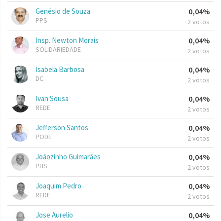
Genésio de Souza
0,04%
PPS
2 votos
Insp. Newton Morais
0,04%
SOLIDARIEDADE
2 votos
Isabela Barbosa
0,04%
DC
2 votos
Ivan Sousa
0,04%
REDE
2 votos
Jefferson Santos
0,04%
PODE
2 votos
Joãozinho Guimarães
0,04%
PHS
2 votos
Joaquim Pedro
0,04%
REDE
2 votos
Jose Aurelio
0,04%