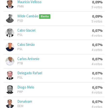
Mauricio Velloso
0,09%
PMN
5 votos
Wilde Cambão
0,09%
Eleito
PSD
5 votos
Cabo Glaciel
0,07%
PSL
4 votos
Cabo Simão
0,07%
PSL
4 votos
Carlos Antonio
0,07%
PTB
4 votos
Delegado Rafael
0,07%
PSL
4 votos
Diogo Melo
0,07%
PRP
4 votos
Donalvam
0,07%
DEM
4 votos