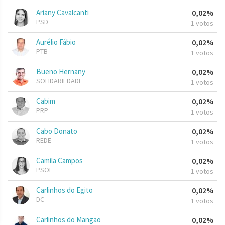
Ariany Cavalcanti
0,02%
PSD
1 votos
Aurélio Fábio
0,02%
PTB
1 votos
Bueno Hernany
0,02%
SOLIDARIEDADE
1 votos
Cabim
0,02%
PRP
1 votos
Cabo Donato
0,02%
REDE
1 votos
Camila Campos
0,02%
PSOL
1 votos
Carlinhos do Egito
0,02%
DC
1 votos
Carlinhos do Mangao
0,02%