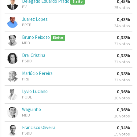
Delegado Eduardo Prado
0,45%
Eleito
PV
25 votos
Juarez Lopes
0,43%
PRTB
24 votos
Bruno Peixoto
0,38%
Eleito
MDB
21 votos
Dra. Cristina
0,38%
PSDB
21 votos
Marlúcio Pereira
0,38%
PRB
21 votos
Lyvio Luciano
0,36%
PODE
20 votos
Waguinho
0,36%
MDB
20 votos
Francisco Oliveira
0,34%
PSDB
19 votos