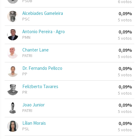
PSDB
6 votos
Alcebiades Gameleira
0,09%
PSC
5 votos
Antonio Pereira - Agro
0,09%
PMN
5 votos
Chanter Lane
0,09%
PATRI
5 votos
Dr. Fernando Pellozo
0,09%
PP
5 votos
Felizberto Tavares
0,09%
PR
5 votos
Joao Junior
0,09%
PATRI
5 votos
Lílian Morais
0,09%
PSL
5 votos