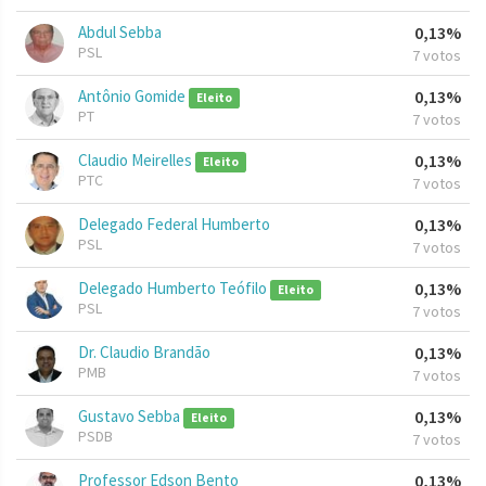
Abdul Sebba
0,13%
PSL
7 votos
Antônio Gomide
0,13%
Eleito
PT
7 votos
Claudio Meirelles
0,13%
Eleito
PTC
7 votos
Delegado Federal Humberto
0,13%
PSL
7 votos
Delegado Humberto Teófilo
0,13%
Eleito
PSL
7 votos
Dr. Claudio Brandão
0,13%
PMB
7 votos
Gustavo Sebba
0,13%
Eleito
PSDB
7 votos
Professor Edson Bento
0,13%