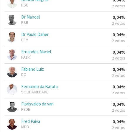
PSC
2 votos
Dr Manoel
0,04%
PSB
2 votos
Dr Paulo Daher
0,04%
DEM
2 votos
Ernandes Maciel
0,04%
PATRI
2 votos
Fabiano Luiz
0,04%
DC
2 votos
Fernando da Batata
0,04%
SOLIDARIEDADE
2 votos
Florisvaldo da van
0,04%
REDE
2 votos
Fred Paiva
0,04%
MDB
2 votos