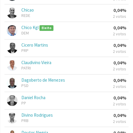
Chicao
0,04%
REDE
2 votos
Chico Kgl
0,04%
Eleito
DEM
2 votos
Cicero Martins
0,04%
PRP
2 votos
Claudivino Vieira
0,04%
PATRI
2 votos
Dagoberto de Menezes
0,04%
PSD
2 votos
Daniel Rocha
0,04%
PP
2 votos
Divino Rodrigues
0,04%
PRB
2 votos
Doutor Alegria
0,04%