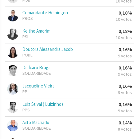
MDB
10 votos
Comandante Helbingen
0,18%
PROS
10 votos
Keithe Amorim
0,18%
PSL
10 votos
Doutora Alessandra Jacob
0,16%
PODE
9 votos
Dr. Ícaro Braga
0,16%
SOLIDARIEDADE
9 votos
Jacqueline Vieira
0,16%
PP
9 votos
Luiz Stival ( Luizinho)
0,16%
PPS
9 votos
Ailto Machado
0,14%
SOLIDARIEDADE
8 votos