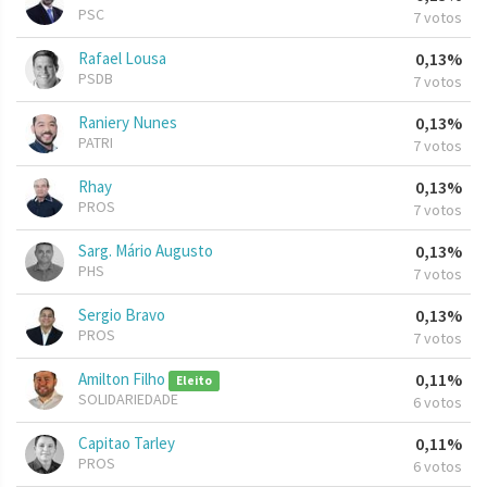
PSC
7 votos
Rafael Lousa
0,13%
PSDB
7 votos
Raniery Nunes
0,13%
PATRI
7 votos
Rhay
0,13%
PROS
7 votos
Sarg. Mário Augusto
0,13%
PHS
7 votos
Sergio Bravo
0,13%
PROS
7 votos
Amilton Filho
0,11%
Eleito
SOLIDARIEDADE
6 votos
Capitao Tarley
0,11%
PROS
6 votos