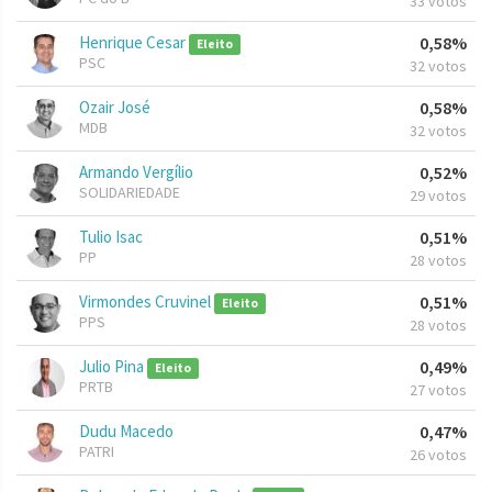
33 votos
Henrique Cesar
0,58%
Eleito
PSC
32 votos
Ozair José
0,58%
MDB
32 votos
Armando Vergílio
0,52%
SOLIDARIEDADE
29 votos
Tulio Isac
0,51%
PP
28 votos
Virmondes Cruvinel
0,51%
Eleito
PPS
28 votos
Julio Pina
0,49%
Eleito
PRTB
27 votos
Dudu Macedo
0,47%
PATRI
26 votos