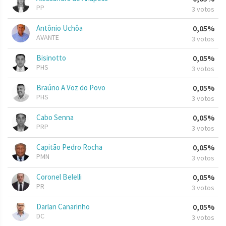
PP
3 votos
Antônio Uchôa
0,05%
AVANTE
3 votos
Bisinotto
0,05%
PHS
3 votos
Braúno A Voz do Povo
0,05%
PHS
3 votos
Cabo Senna
0,05%
PRP
3 votos
Capitão Pedro Rocha
0,05%
PMN
3 votos
Coronel Belelli
0,05%
PR
3 votos
Darlan Canarinho
0,05%
DC
3 votos