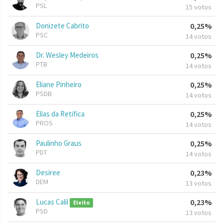
PSL
15 votos
Donizete Cabrito
0,25%
PSC
14 votos
Dr. Wesley Medeiros
0,25%
PTB
14 votos
Eliane Pinheiro
0,25%
PSDB
14 votos
Elias da Retifica
0,25%
PROS
14 votos
Paulinho Graus
0,25%
PDT
14 votos
Desiree
0,23%
DEM
13 votos
Lucas Calil
0,23%
Eleito
PSD
13 votos