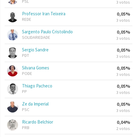
PSL
3 votos
Professor Iran Teixeira
0,05%
REDE
3 votos
Sargento Paulo Cristolindo
0,05%
SOLIDARIEDADE
3 votos
Sergio Sandre
0,05%
PDT
3 votos
Silvana Gomes
0,05%
PODE
3 votos
Thiago Pacheco
0,05%
PP
3 votos
Ze da Imperial
0,05%
PSC
3 votos
Ricardo Belchior
0,04%
PRB
2 votos