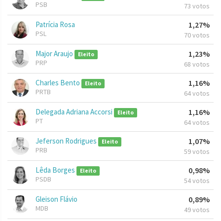
PSB
73 votos
Patrícia Rosa
1,27%
PSL
70 votos
Major Araujo
1,23%
Eleito
PRP
68 votos
Charles Bento
1,16%
Eleito
PRTB
64 votos
Delegada Adriana Accorsi
1,16%
Eleito
PT
64 votos
Jeferson Rodrigues
1,07%
Eleito
PRB
59 votos
Lêda Borges
0,98%
Eleito
PSDB
54 votos
Gleison Flávio
0,89%
MDB
49 votos