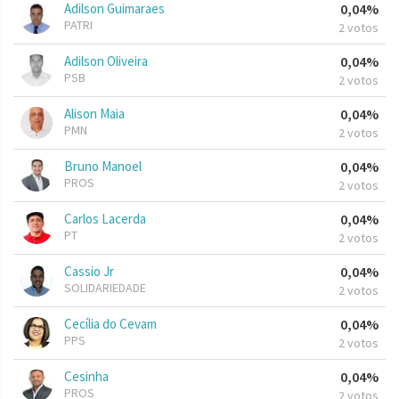
Adilson Guimaraes
0,04%
PATRI
2 votos
Adilson Oliveira
0,04%
PSB
2 votos
Alison Maia
0,04%
PMN
2 votos
Bruno Manoel
0,04%
PROS
2 votos
Carlos Lacerda
0,04%
PT
2 votos
Cassio Jr
0,04%
SOLIDARIEDADE
2 votos
Cecília do Cevam
0,04%
PPS
2 votos
Cesinha
0,04%
PROS
2 votos