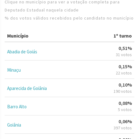
Clique no município para ver a votação completa para
Deputado Estadual naquela cidade
% dos votos válidos recebidos pelo candidato no município
Município
1º turno
0,51%
Abadia de Goiás
31 votos
0,15%
Minaçu
22 votos
0,10%
Aparecida de Goiânia
190 votos
0,08%
Barro Alto
5 votos
0,06%
Goiânia
397 votos