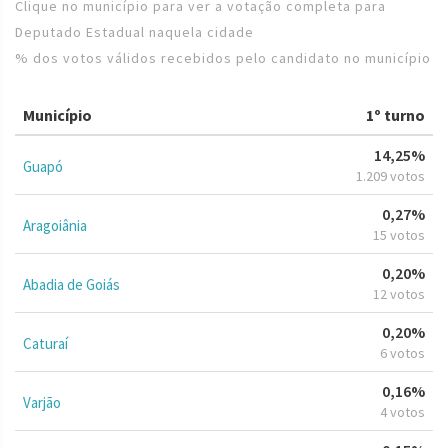
Clique no município para ver a votação completa para
Deputado Estadual naquela cidade
% dos votos válidos recebidos pelo candidato no município
Município
1º turno
14,25%
Guapó
1.209 votos
0,27%
Aragoiânia
15 votos
0,20%
Abadia de Goiás
12 votos
0,20%
Caturaí
6 votos
0,16%
Varjão
4 votos