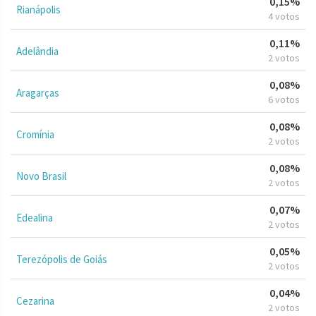
0,15%
Rianápolis
4 votos
0,11%
Adelândia
2 votos
0,08%
Aragarças
6 votos
0,08%
Cromínia
2 votos
0,08%
Novo Brasil
2 votos
0,07%
Edealina
2 votos
0,05%
Terezópolis de Goiás
2 votos
0,04%
Cezarina
2 votos