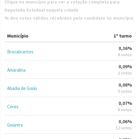
Clique no município para ver a votação completa para
Deputado Estadual naquela cidade
% dos votos válidos recebidos pelo candidato no município
Município
1º turno
0,36%
Brazabrantes
8 votos
0,09%
Amaralina
2 votos
0,08%
Abadia de Goiás
5 votos
0,07%
Ceres
8 votos
0,06%
Goianira
12 votos