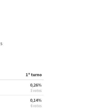
ÁS
1º turno
0,26%
5 votos
0,14%
6 votos